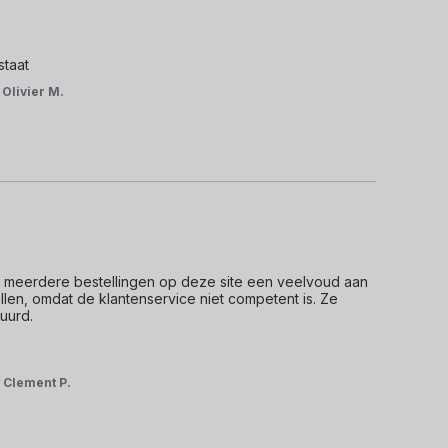
staat
r
Olivier M.
 meerdere bestellingen op deze site een veelvoud aan 
ellen, omdat de klantenservice niet competent is. Ze 
urd.

r
Clement P.