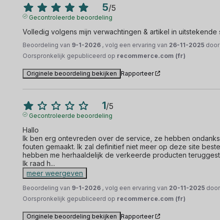
5
/
5
Gecontroleerde beoordeling
Volledig volgens mijn verwachtingen & artikel in uitstekende 
Beoordeling van
9-1-2026
, volg een ervaring van
26-11-2025
doo
Oorspronkelijk gepubliceerd op
recommerce.com (fr)
Originele beoordeling bekijken
Rapporteer
1
/
5
Gecontroleerde beoordeling
Hallo

Ik ben erg ontevreden over de service, ze hebben ondanks
fouten gemaakt. Ik zal definitief niet meer op deze site best
hebben me herhaaldelijk de verkeerde producten teruggestu
Ik raad h
...
meer weergeven
Beoordeling van
9-1-2026
, volg een ervaring van
20-11-2025
doo
Oorspronkelijk gepubliceerd op
recommerce.com (fr)
Originele beoordeling bekijken
Rapporteer