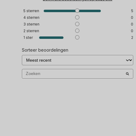
5
sterren
5
4
sterren
0
3
sterren
0
2
sterren
0
1
ster
2
Sorteer beoordelingen