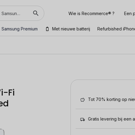
Wie is Recommerce® ?
Een p
Samsung Premium
Met nieuwe batterij
Refurbished iPhon
i-Fi
Tot 70% korting op ni
hed
Gratis levering bij een 