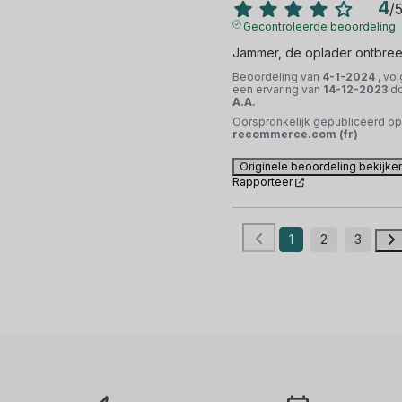
4
/
Gecontroleerde beoordeling
Jammer, de oplader ontbree
Beoordeling van
4-1-2024
, vol
een ervaring van
14-12-2023
d
A.A.
Oorspronkelijk gepubliceerd op
recommerce.com (fr)
Originele beoordeling bekijke
Rapporteer
1
2
3