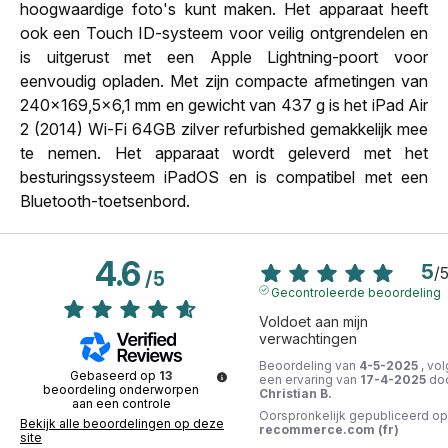
hoogwaardige foto's kunt maken. Het apparaat heeft
ook een Touch ID-systeem voor veilig ontgrendelen en
is uitgerust met een Apple Lightning-poort voor
eenvoudig opladen. Met zijn compacte afmetingen van
240x169,5x6,1 mm en gewicht van 437 g is het iPad Air
2 (2014) Wi-Fi 64GB zilver refurbished gemakkelijk mee
te nemen. Het apparaat wordt geleverd met het
besturingssysteem iPadOS en is compatibel met een
Bluetooth-toetsenbord.
4.6
5
/
/
5
Gecontroleerde beoordeling
Voldoet aan mijn 
verwachtingen
Beoordeling van
4-5-2025
, vol
Gebaseerd op
13
een ervaring van
17-4-2025
do
beoordeling onderworpen
Christian B.
aan een controle
Oorspronkelijk gepubliceerd op
Bekijk alle beoordelingen op deze
recommerce.com (fr)
site