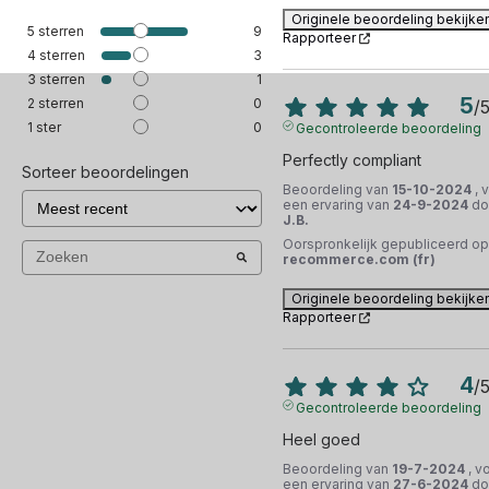
Originele beoordeling bekijke
5
sterren
9
Rapporteer
4
sterren
3
3
sterren
1
5
2
sterren
0
/
1
ster
0
Gecontroleerde beoordeling
Perfectly compliant
Sorteer beoordelingen
Beoordeling van
15-10-2024
, 
een ervaring van
24-9-2024
do
J.B.
Oorspronkelijk gepubliceerd op
recommerce.com (fr)
Originele beoordeling bekijke
Rapporteer
4
/
Gecontroleerde beoordeling
Heel goed
Beoordeling van
19-7-2024
, v
een ervaring van
27-6-2024
do