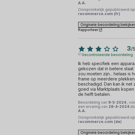
A.A.
Oorspronkelijk gepubliceerd op
recommerce.com (fr)
Originele beoordeling bekijke
Rapporteer
3
/
Gecontroleerde beoordeling
Ik heb specifiek een apparaa
gekozen dat in betere staat 
zou moeten zijn... helaas is he
frame op meerdere plekken 
beschadigd. Dan kan ik net z
goed via Marktplaats kopen 
de helft betalen.
Beoordeling van
9-5-2024
, vo
een ervaring van
28-4-2024
do
A.A.
Oorspronkelijk gepubliceerd op
recommerce.com (de)
Originele beoordeling bekijke