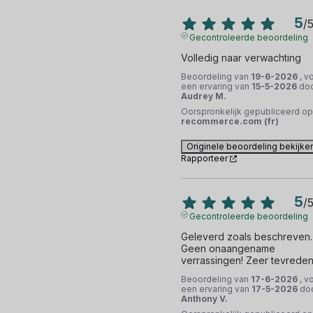
5
/
Gecontroleerde beoordeling
Volledig naar verwachting
Beoordeling van
19-6-2026
, v
een ervaring van
15-5-2026
do
Audrey M.
Oorspronkelijk gepubliceerd op
recommerce.com (fr)
Originele beoordeling bekijke
Rapporteer
5
/
Gecontroleerde beoordeling
Geleverd zoals beschreven. 
Geen onaangename 
verrassingen! Zeer tevreden
Beoordeling van
17-6-2026
, v
een ervaring van
17-5-2026
do
Anthony V.