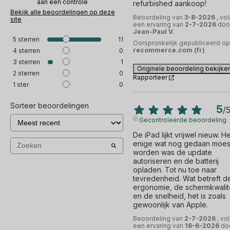
aan een controle
refurbished aankoop!
Bekijk alle beoordelingen op deze
Beoordeling van
3-8-2026
, vo
site
een ervaring van
2-7-2026
doo
Jean-Paul V.
5
sterren
11
Oorspronkelijk gepubliceerd op
recommerce.com (fr)
4
sterren
0
3
sterren
1
Originele beoordeling bekijke
2
sterren
0
Rapporteer
1
ster
0
Sorteer beoordelingen
5
/
Gecontroleerde beoordeling
De iPad lijkt vrijwel nieuw. Het
enige wat nog gedaan moest
worden was de update 
autoriseren en de batterij 
opladen. Tot nu toe naar 
tevredenheid. Wat betreft de
ergonomie, de schermkwalite
en de snelheid, het is zoals 
gewoonlijk van Apple.
Beoordeling van
2-7-2026
, vo
een ervaring van
16-6-2026
do