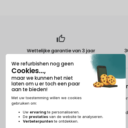
Wettelijke garantie van 3 jaar
3
Over ons
Refurbishi
Wie is Recommerce®?
Hoe Recommerc
refurbished?
Sponsorship
De Refurbished
Dit wordt over ons gezegd
Recommerce Group