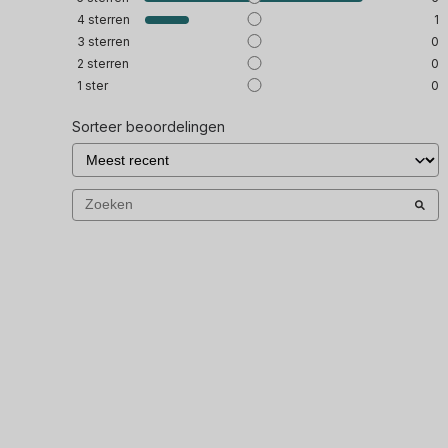
4
sterren
1
3
sterren
0
2
sterren
0
1
ster
0
Sorteer beoordelingen