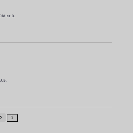
Didier D.
J.B.
2