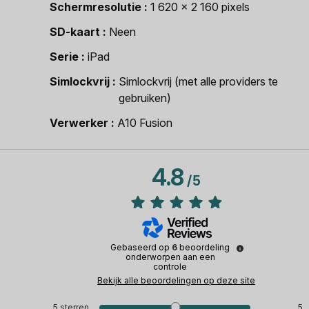
Schermresolutie
1 620 x 2 160 pixels
SD-kaart
Neen
Serie
iPad
Simlockvrij
Simlockvrij (met alle providers te
gebruiken)
Verwerker
A10 Fusion
4.8
/
5
Gebaseerd op
6
beoordeling
onderworpen aan een
controle
Bekijk alle beoordelingen op deze site
5
sterren
5