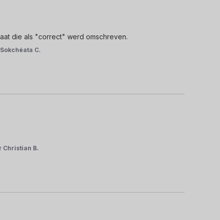
taat die als "correct" werd omschreven.
r
Sokchéata C.
r
Christian B.