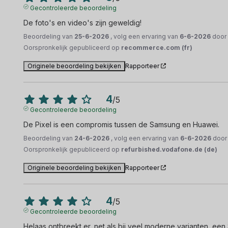
Gecontroleerde beoordeling
De foto's en video's zijn geweldig!
Beoordeling van
25-6-2026
, volg een ervaring van
6-6-2026
doo
Oorspronkelijk gepubliceerd op
recommerce.com (fr)
Originele beoordeling bekijken
Rapporteer
4
/
5
Gecontroleerde beoordeling
De Pixel is een compromis tussen de Samsung en Huawei.
Beoordeling van
24-6-2026
, volg een ervaring van
6-6-2026
doo
Oorspronkelijk gepubliceerd op
refurbished.vodafone.de (de)
Originele beoordeling bekijken
Rapporteer
4
/
5
Gecontroleerde beoordeling
Helaas ontbreekt er, net als bij veel moderne varianten, ee