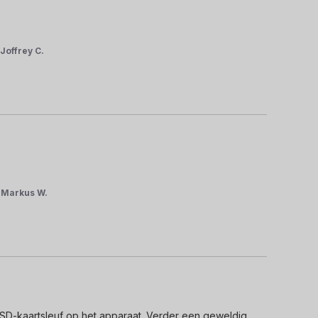
r
Joffrey C.
r
Markus W.
n SD-kaartsleuf op het apparaat. Verder een geweldig 