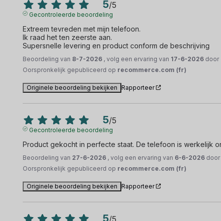
5
/
5
Gecontroleerde beoordeling
Extreem tevreden met mijn telefoon.

Ik raad het ten zeerste aan.

Supersnelle levering en product conform de beschrijving
Beoordeling van
8-7-2026
, volg een ervaring van
17-6-2026
door
Oorspronkelijk gepubliceerd op
recommerce.com (fr)
Originele beoordeling bekijken
Rapporteer
5
/
5
Gecontroleerde beoordeling
Product gekocht in perfecte staat. De telefoon is werkelijk o
Beoordeling van
27-6-2026
, volg een ervaring van
6-6-2026
doo
Oorspronkelijk gepubliceerd op
recommerce.com (fr)
Originele beoordeling bekijken
Rapporteer
5
/
5