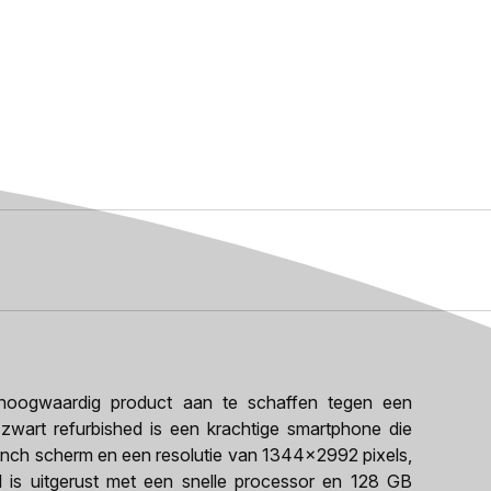
oogwaardig product aan te schaffen tegen een
 zwart refurbished is een krachtige smartphone die
-inch scherm en een resolutie van 1344x2992 pixels,
l is uitgerust met een snelle processor en 128 GB