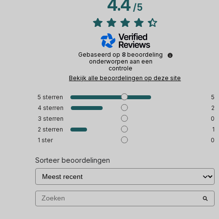
4.4
/
5
Gebaseerd op
8
beoordeling
onderworpen aan een
controle
Bekijk alle beoordelingen op deze site
5
sterren
5
4
sterren
2
3
sterren
0
2
sterren
1
1
ster
0
Sorteer beoordelingen