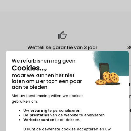
Wettelijke garantie van 3 jaar
3
Over ons
Refurbishi
Wie is Recommerce®?
Hoe Recommerc
refurbished?
Sponsorship
De Refurbished
Dit wordt over ons gezegd
Recommerce Group
Aanwerving