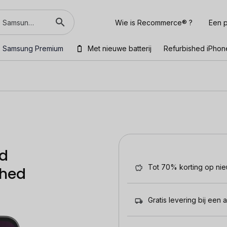
Wie is Recommerce® ?
Een p
Samsung Premium
Met nieuwe batterij
Refurbished iPhon
ld
Tot 70% korting op ni
shed
Gratis levering bij een 