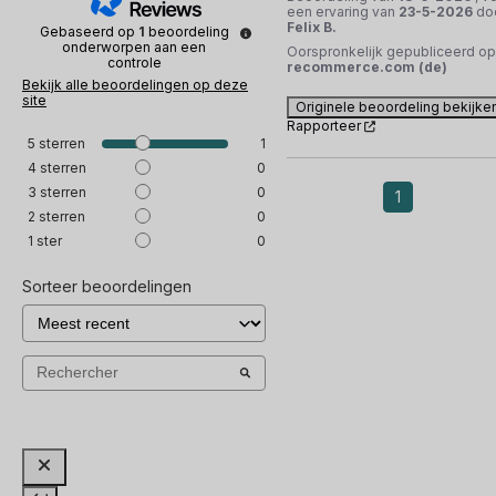
een ervaring van
23-5-2026
do
Felix B.
Gebaseerd op
1
beoordeling
onderworpen aan een
Oorspronkelijk gepubliceerd op
controle
recommerce.com (de)
Bekijk alle beoordelingen op deze
site
Originele beoordeling bekijke
Rapporteer
5
sterren
1
4
sterren
0
3
sterren
0
1
2
sterren
0
1
ster
0
Sorteer beoordelingen