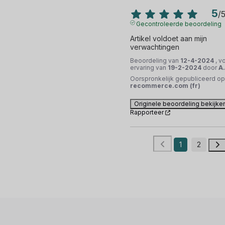
5
/
Gecontroleerde beoordeling
Artikel voldoet aan mijn 
verwachtingen
Beoordeling van
12-4-2024
, v
ervaring van
19-2-2024
door
A.
Oorspronkelijk gepubliceerd op
recommerce.com (fr)
Originele beoordeling bekijke
Rapporteer
1
2