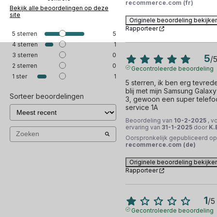
recommerce.com (fr)
Bekijk alle beoordelingen op deze
site
Originele beoordeling bekijke
Rapporteer
5
sterren
5
4
sterren
1
3
sterren
0
5
/
2
sterren
0
Gecontroleerde beoordeling
1
ster
1
5 sterren, ik ben erg tevrede
blij met mijn Samsung Galaxy 
Sorteer beoordelingen
3, gewoon een super telefoo
service 1A
Beoordeling van
10-2-2025
, v
ervaring van
31-1-2025
door
K.
Oorspronkelijk gepubliceerd op
recommerce.com (de)
Originele beoordeling bekijke
Rapporteer
1
/
5
Gecontroleerde beoordeling