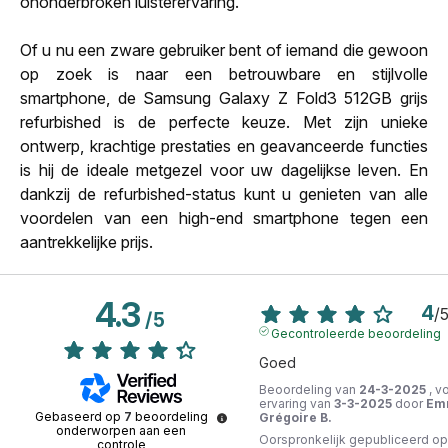
ononderbroken luisterervaring.
Of u nu een zware gebruiker bent of iemand die gewoon
op zoek is naar een betrouwbare en stijlvolle
smartphone, de Samsung Galaxy Z Fold3 512GB grijs
refurbished is de perfecte keuze. Met zijn unieke
ontwerp, krachtige prestaties en geavanceerde functies
is hij de ideale metgezel voor uw dagelijkse leven. En
dankzij de refurbished-status kunt u genieten van alle
voordelen van een high-end smartphone tegen een
aantrekkelijke prijs.
4.3
4
/
/
5
Gecontroleerde beoordeling
Goed
Beoordeling van
24-3-2025
, v
ervaring van
3-3-2025
door
Em
Gebaseerd op
7
beoordeling
Grégoire B.
onderworpen aan een
Oorspronkelijk gepubliceerd op
controle