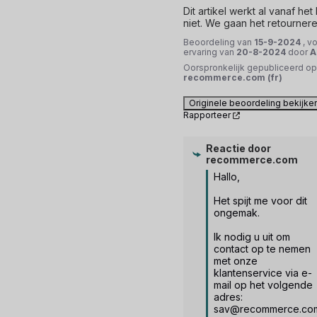
Dit artikel werkt al vanaf het 
niet. We gaan het retourner
Beoordeling van
15-9-2024
, v
ervaring van
20-8-2024
door
A
Oorspronkelijk gepubliceerd op
recommerce.com (fr)
Originele beoordeling bekijke
Rapporteer
Reactie door
recommerce.com
Hallo, 

Het spijt me voor dit 
ongemak. 

Ik nodig u uit om 
contact op te nemen 
met onze 
klantenservice via e-
mail op het volgende 
adres: 
sav@recommerce.com