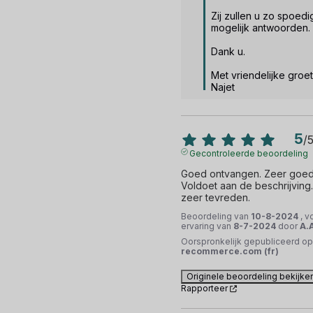
Zij zullen u zo spoedig
mogelijk antwoorden. 

Dank u. 

Met vriendelijke groet,
Najet
5
/
Gecontroleerde beoordeling
Goed ontvangen. Zeer goede 
Voldoet aan de beschrijving. 
zeer tevreden.
Beoordeling van
10-8-2024
, v
ervaring van
8-7-2024
door
A.
Oorspronkelijk gepubliceerd op
recommerce.com (fr)
Originele beoordeling bekijke
Rapporteer