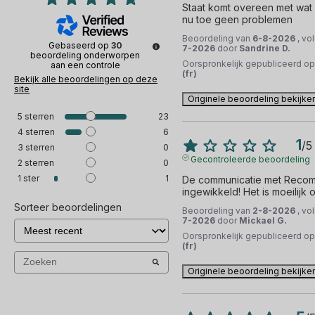
Staat komt overeen met wat 
nu toe geen problemen
Beoordeling van
6-8-2026
, vo
Gebaseerd op
30
7-2026
door
Sandrine D.
beoordeling onderworpen
Oorspronkelijk gepubliceerd o
aan een controle
(fr)
Bekijk alle beoordelingen op deze
site
Originele beoordeling bekijke
5
sterren
23
4
sterren
6
1
/
5
3
sterren
0
Gecontroleerde beoordeling
2
sterren
0
1
ster
1
De communicatie met Recomm
ingewikkeld! Het is moeilijk 
Sorteer beoordelingen
Beoordeling van
2-8-2026
, vo
7-2026
door
Mickael G.
Oorspronkelijk gepubliceerd o
(fr)
Originele beoordeling bekijke