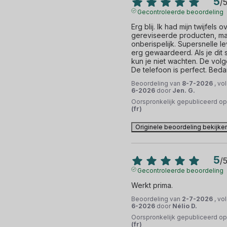
5
/
Gecontroleerde beoordeling
Erg blij. Ik had mijn twijfels ov
gereviseerde producten, maar
onberispelijk. Supersnelle le
erg gewaardeerd. Als je dit 
kun je niet wachten. De vol
De telefoon is perfect. Beda
Beoordeling van
8-7-2026
, vo
6-2026
door
Jen. G.
Oorspronkelijk gepubliceerd o
(fr)
Originele beoordeling bekijke
5
/
Gecontroleerde beoordeling
Werkt prima.
Beoordeling van
2-7-2026
, vo
6-2026
door
Nélio D.
Oorspronkelijk gepubliceerd o
(fr)