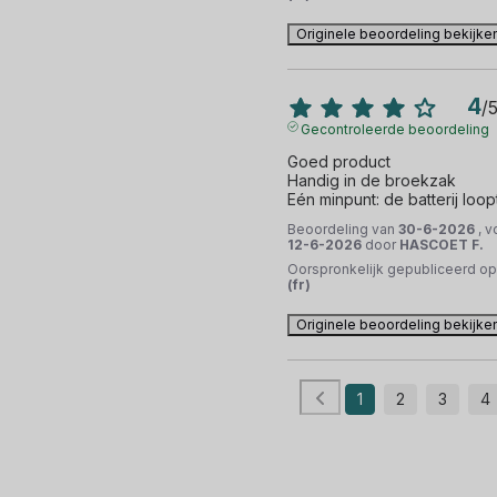
Originele beoordeling bekijke
4
/
Gecontroleerde beoordeling
Goed product

Handig in de broekzak

Eén minpunt: de batterij loopt
Beoordeling van
30-6-2026
, 
12-6-2026
door
HASCOET F.
Oorspronkelijk gepubliceerd o
(fr)
Originele beoordeling bekijke
1
2
3
4