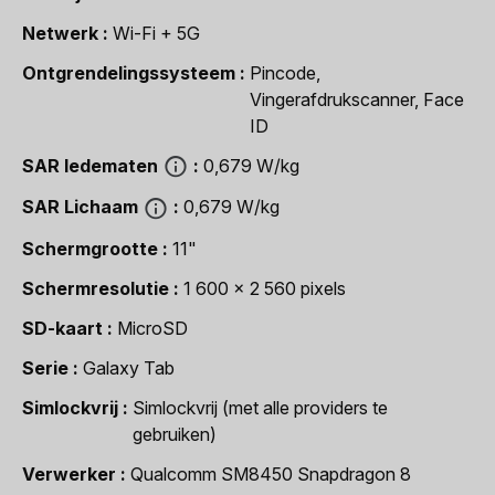
Netwerk
Wi-Fi + 5G
Ontgrendelingssysteem
Pincode,
Vingerafdrukscanner, Face
ID
SAR ledematen
0,679 W/kg
SAR Lichaam
0,679 W/kg
Schermgrootte
11"
Schermresolutie
1 600 x 2 560 pixels
SD-kaart
MicroSD
Serie
Galaxy Tab
Simlockvrij
Simlockvrij (met alle providers te
gebruiken)
Verwerker
Qualcomm SM8450 Snapdragon 8