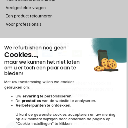
Veelgestelde vragen
Een product retourneren
Voor professionals
100% beveiligde betaling
Wettelijke vermeldingen & AG
Beheer van cookies
Algemene verkoopvoorwaarden
Persoonsgegevens
Toegankelijkheid
Sitemap
BE-NL | €
© 2009-2026 RECOMMERCE - Alle rechten voorbehouden.