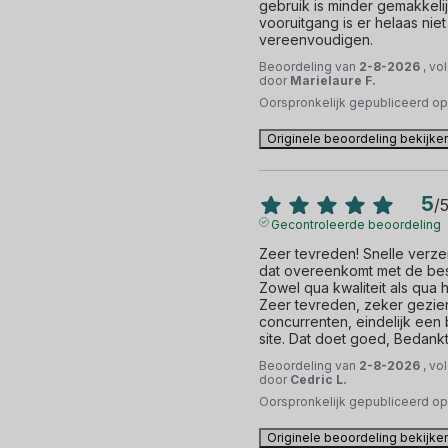
gebruik is minder gemakkelij
vooruitgang is er helaas niet
vereenvoudigen.
Beoordeling van
2-8-2026
, vo
door
Marielaure F.
Oorspronkelijk gepubliceerd o
Originele beoordeling bekijke
5
/
Gecontroleerde beoordeling
Zeer tevreden! Snelle verze
dat overeenkomt met de besc
Zowel qua kwaliteit als qua 
Zeer tevreden, zeker gezien
concurrenten, eindelijk een
site. Dat doet goed, Bedankt
Beoordeling van
2-8-2026
, vo
door
Cedric L.
Oorspronkelijk gepubliceerd o
Originele beoordeling bekijke