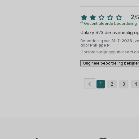
2
/
5
Gecontroleerde beoordeling
Galaxy S23 die overmatig o
Beoordeling van
31-7-2026
, v
door
Philippe P.
Oorspronkelijk gepubliceerd o
Originele beoordeling bekijke
1
2
3
4