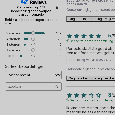
Beoordeling van
5-8-2026
, vo
door
Alain M.
Gebaseerd op
153
Oorspronkelijk gepubliceerd o
beoordeling onderworpen
aan een controle
Originele beoordeling bekijke
Bekijk alle beoordelingen op deze
site
5
sterren
109
5
/
4
sterren
23
Gecontroleerde beoordeling
3
sterren
10
Perfecte staat! Zo goed als ni
2
sterren
3
een telefoon met wat gebru
1
ster
8
Beoordeling van
3-8-2026
, vo
door
J.I.
Sorteer beoordelingen
Oorspronkelijk gepubliceerd o
Originele beoordeling bekijke
3
/
Gecontroleerde beoordeling
Ik vind hem minder goed dan
maar die helaas aan het einde 