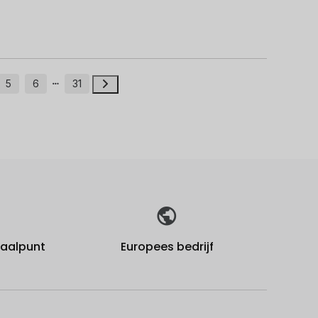
5
6
31
fhaalpunt
Europees bedrijf