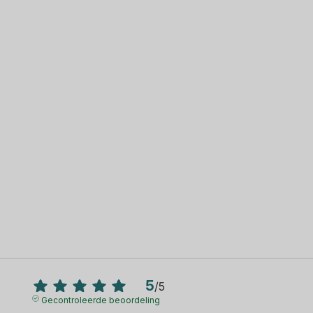
5
/
5
Gecontroleerde beoordeling