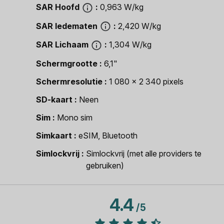
SAR Hoofd
0,963 W/kg
SAR ledematen
2,420 W/kg
SAR Lichaam
1,304 W/kg
Schermgrootte
6,1"
Schermresolutie
1 080 x 2 340 pixels
SD-kaart
Neen
Sim
Mono sim
Simkaart
eSIM, Bluetooth
Simlockvrij
Simlockvrij (met alle providers te
gebruiken)
4.4
/
5