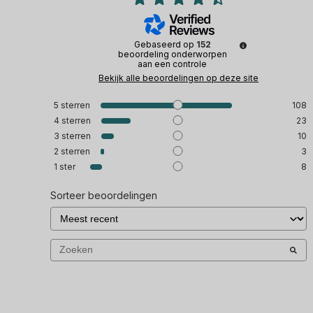
Gebaseerd op
152
beoordeling onderworpen
aan een controle
Bekijk alle beoordelingen op deze site
5
sterren
108
4
sterren
23
3
sterren
10
2
sterren
3
1
ster
8
Sorteer beoordelingen