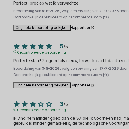
Perfect, precies wat ik verwachtte.
Beoordeling van
5-8-2026
, volg een ervaring van
21-7-2026
door
Oorspronkelijk gepubliceerd op
recommerce.com (fr)
Originele beoordeling bekijken
Rapporteer
5
/
5
Gecontroleerde beoordeling
Perfecte staat! Zo goed als nieuw, terwijl ik dacht dat ik e
Beoordeling van
3-8-2026
, volg een ervaring van
17-7-2026
door
Oorspronkelijk gepubliceerd op
recommerce.com (fr)
Originele beoordeling bekijken
Rapporteer
3
/
5
Gecontroleerde beoordeling
Ik vind hem minder goed dan de S7 die ik voorheen had, maar 
gebruik is minder gemakkelijk, de technologische vooruitgan