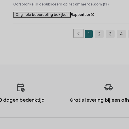
Oorspronkelijk gepubliceerd op
recommerce.com (fr)
Originele beoordeling bekijken
Rapporteer
1
2
3
4
0 dagen bedenktijd
Gratis levering bij een a