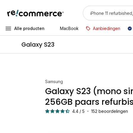
Alle producten
MacBook
Aanbiedingen
Galaxy S23
Samsung
Galaxy S23 (mono s
256GB paars refurbi
4.4
/
5
-
152
beoordelingen