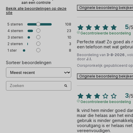
aan een controle
Originele beoordeling bekijke
Bekijk alle beoordelingen op deze
site
5
sterren
108
5
/
4
sterren
23
Gecontroleerde beoordeling
3
sterren
10
Perfecte staat! Zo goed als ni
2
sterren
3
een telefoon met wat gebru
1
ster
8
Beoordeling van
3-8-2026
, vo
door
J.I.
Sorteer beoordelingen
Oorspronkelijk gepubliceerd o
Originele beoordeling bekijke
3
/
Gecontroleerde beoordeling
Ik vind hem minder goed dan
maar die helaas aan het einde 
gebruik is minder gemakkelij
vooruitgang is er helaas niet
vereenvoudigen.