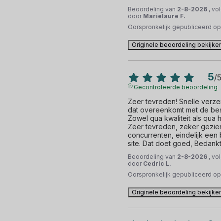
Beoordeling van
2-8-2026
, vo
door
Marielaure F.
Oorspronkelijk gepubliceerd o
Originele beoordeling bekijke
5
/
Gecontroleerde beoordeling
Zeer tevreden! Snelle verze
dat overeenkomt met de besc
Zowel qua kwaliteit als qua 
Zeer tevreden, zeker gezien
concurrenten, eindelijk een
site. Dat doet goed, Bedankt
Beoordeling van
2-8-2026
, vo
door
Cedric L.
Oorspronkelijk gepubliceerd o
Originele beoordeling bekijke