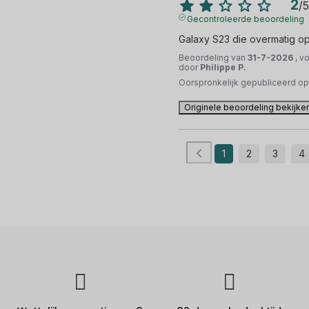
2
/
5
Gecontroleerde beoordeling
Galaxy S23 die overmatig o
Beoordeling van
31-7-2026
, v
door
Philippe P.
Oorspronkelijk gepubliceerd o
Originele beoordeling bekijke
1
2
3
4