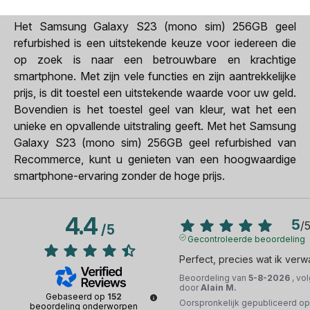
Het Samsung Galaxy S23 (mono sim) 256GB geel
refurbished is een uitstekende keuze voor iedereen die
op zoek is naar een betrouwbare en krachtige
smartphone. Met zijn vele functies en zijn aantrekkelijke
prijs, is dit toestel een uitstekende waarde voor uw geld.
Bovendien is het toestel geel van kleur, wat het een
unieke en opvallende uitstraling geeft. Met het Samsung
Galaxy S23 (mono sim) 256GB geel refurbished van
Recommerce, kunt u genieten van een hoogwaardige
smartphone-ervaring zonder de hoge prijs.
4.4
5
/
/
5
Gecontroleerde beoordeling
Perfect, precies wat ik verw
Beoordeling van
5-8-2026
, vo
door
Alain M.
Gebaseerd op
152
Oorspronkelijk gepubliceerd o
beoordeling onderworpen