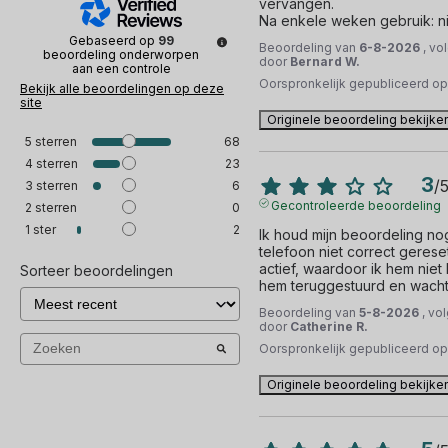
vervangen.

Na enkele weken gebruik: n
Gebaseerd op
99
Beoordeling van
6-8-2026
, vo
beoordeling onderworpen
door
Bernard W.
aan een controle
Oorspronkelijk gepubliceerd o
Bekijk alle beoordelingen op deze
site
Originele beoordeling bekijke
5
sterren
68
4
sterren
23
3
/
3
sterren
6
Gecontroleerde beoordeling
2
sterren
0
1
ster
2
Ik houd mijn beoordeling nog 
telefoon niet correct gerese
actief, waardoor ik hem niet
Sorteer beoordelingen
hem teruggestuurd en wacht
Beoordeling van
5-8-2026
, vo
door
Catherine R.
Oorspronkelijk gepubliceerd o
Originele beoordeling bekijke