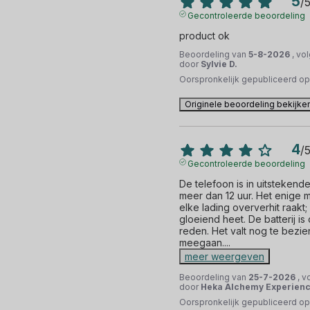
5
/
Gecontroleerde beoordeling
product ok
Beoordeling van
5-8-2026
, vo
door
Sylvie D.
Oorspronkelijk gepubliceerd o
Originele beoordeling bekijke
4
/
Gecontroleerde beoordeling
De telefoon is in uitstekende 
meer dan 12 uur. Het enige min
elke lading oververhit raakt;
gloeiend heet. De batterij is 
reden. Het valt nog te bezien
meegaan.
...
meer weergeven
Beoordeling van
25-7-2026
, v
door
Heka Alchemy Experienc
Oorspronkelijk gepubliceerd o