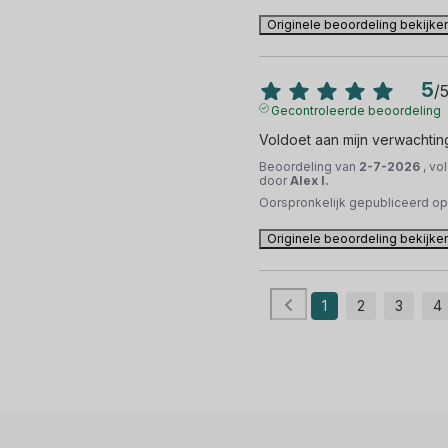
Originele beoordeling bekijke
5
/
Gecontroleerde beoordeling
Voldoet aan mijn verwachti
Beoordeling van
2-7-2026
, vo
door
Alex I.
Oorspronkelijk gepubliceerd o
Originele beoordeling bekijke
1
2
3
4