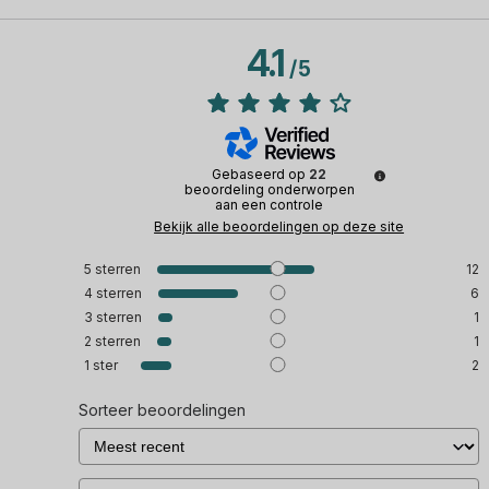
4.1
/
5
Gebaseerd op
22
beoordeling onderworpen
aan een controle
Bekijk alle beoordelingen op deze site
5
sterren
12
4
sterren
6
3
sterren
1
2
sterren
1
1
ster
2
Sorteer beoordelingen