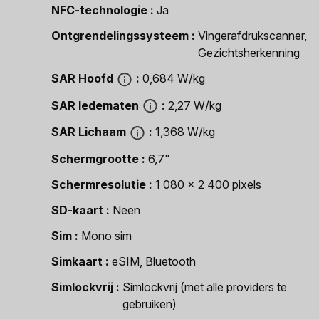
NFC-technologie
Ja
Ontgrendelingssysteem
Vingerafdrukscanner,
Gezichtsherkenning
SAR Hoofd
0,684 W/kg
SAR ledematen
2,27 W/kg
SAR Lichaam
1,368 W/kg
Schermgrootte
6,7"
Schermresolutie
1 080 x 2 400 pixels
SD-kaart
Neen
Sim
Mono sim
Simkaart
eSIM, Bluetooth
Simlockvrij
Simlockvrij (met alle providers te
gebruiken)