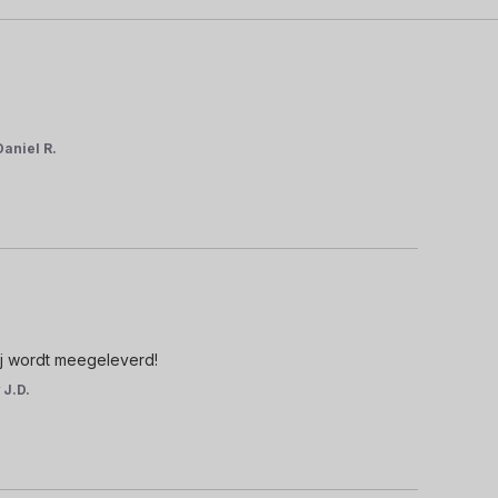
Daniel R.
rij wordt meegeleverd!
r
J.D.