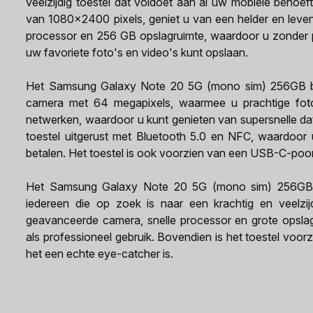
veelzijdig toestel dat voldoet aan al uw mobiele behoef
van 1080x2400 pixels, geniet u van een helder en levend
processor en 256 GB opslagruimte, waardoor u zonder p
uw favoriete foto's en video's kunt opslaan.
Het Samsung Galaxy Note 20 5G (mono sim) 256GB bl
camera met 64 megapixels, waarmee u prachtige foto
netwerken, waardoor u kunt genieten van supersnelle data
toestel uitgerust met Bluetooth 5.0 en NFC, waardoor 
betalen. Het toestel is ook voorzien van een USB-C-poort
Het Samsung Galaxy Note 20 5G (mono sim) 256GB bl
iedereen die op zoek is naar een krachtig en veelzijdi
geavanceerde camera, snelle processor en grote opslagru
als professioneel gebruik. Bovendien is het toestel voo
het een echte eye-catcher is.