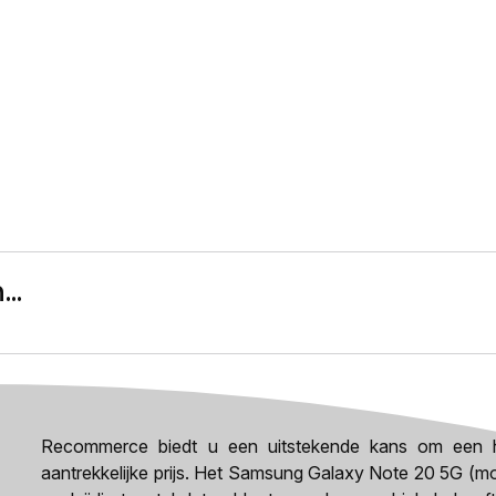
..
Recommerce biedt u een uitstekende kans om een h
aantrekkelijke prijs. Het Samsung Galaxy Note 20 5G (m