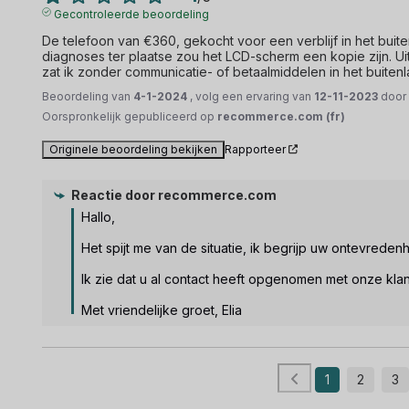
Gecontroleerde beoordeling
De telefoon van €360, gekocht voor een verblijf in het buite
diagnoses ter plaatse zou het LCD-scherm een kopie zijn. Uit
zat ik zonder communicatie- of betaalmiddelen in het buitenl
Beoordeling van
4-1-2024
, volg een ervaring van
12-11-2023
doo
Oorspronkelijk gepubliceerd op
recommerce.com (fr)
Originele beoordeling bekijken
Rapporteer
Reactie door
recommerce.com
Hallo,

Het spijt me van de situatie, ik begrijp uw ontevredenhe
Ik zie dat u al contact heeft opgenomen met onze klan
Met vriendelijke groet, Elia
1
2
3