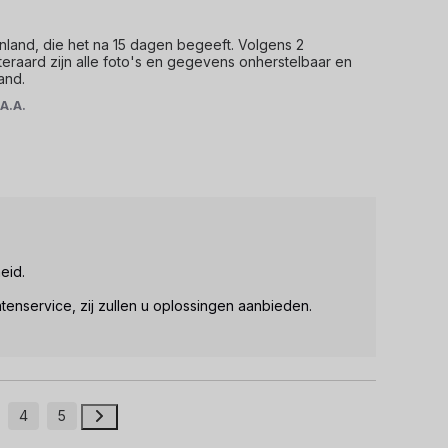
nland, die het na 15 dagen begeeft. Volgens 2 
eraard zijn alle foto's en gegevens onherstelbaar en 
and.
r
A.A.
id.

tenservice, zij zullen u oplossingen aanbieden.

4
5