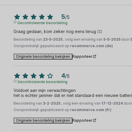
5
/
5
Gecontroleerde beoordeling
Graag gedaan, kom zeker nog eens terug 👍🏻
Beoordeling van
23-5-2025
, volg een ervaring van
5-5-2025
door
Oorspronkelijk gepubliceerd op
recommerce.com (de)
Originele beoordeling bekijken
Rapporteer
4
/
5
Gecontroleerde beoordeling
Voldoet aan mijn verwachtingen

het is echter jammer dat er niet standaard een nieuwe batte
Beoordeling van
3-2-2025
, volg een ervaring van
17-12-2024
doo
Oorspronkelijk gepubliceerd op
recommerce.com (fr)
Originele beoordeling bekijken
Rapporteer