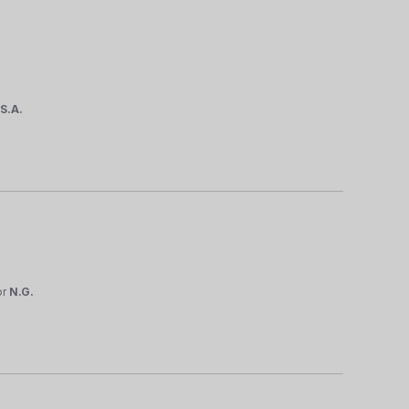
r
S.A.
or
N.G.