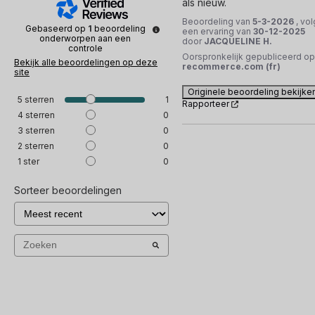
als nieuw.
Beoordeling van
5-3-2026
, vol
Gebaseerd op
1
beoordeling
een ervaring van
30-12-2025
onderworpen aan een
door
JACQUELINE H.
controle
Oorspronkelijk gepubliceerd op
Bekijk alle beoordelingen op deze
recommerce.com (fr)
site
Originele beoordeling bekijke
5
sterren
1
Rapporteer
4
sterren
0
3
sterren
0
2
sterren
0
1
ster
0
Sorteer beoordelingen