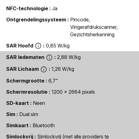
NFC-technologie
Ja
Ontgrendelingssysteem
Pincode,
Vingerafdrukscanner,
Gezichtsherkenning
SAR Hoofd
0,85 W/kg
SAR ledematen
2,88 W/kg
SAR Lichaam
1,26 W/kg
Schermgrootte
6,7"
Schermresolutie
1200 x 2664 pixels
SD-kaart
Neen
Sim
Dual sim
Simkaart
Bluetooth
Simlockvrij
Simlockvrij (met alle providers te