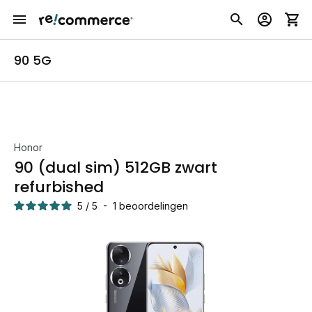
90 5G
Honor
90 (dual sim) 512GB zwart
refurbished
5
/
5
-
1
beoordelingen