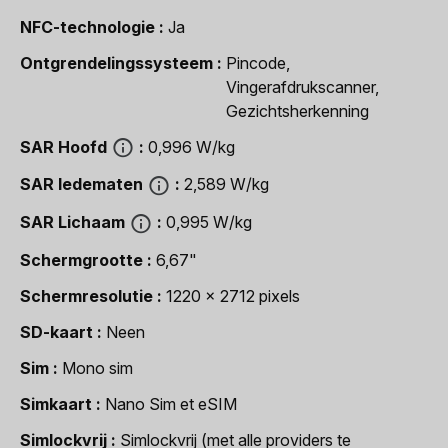
NFC-technologie
Ja
Ontgrendelingssysteem
Pincode,
Vingerafdrukscanner,
Gezichtsherkenning
SAR Hoofd
0,996 W/kg
SAR ledematen
2,589 W/kg
SAR Lichaam
0,995 W/kg
Schermgrootte
6,67"
Schermresolutie
1220 x 2712 pixels
SD-kaart
Neen
Sim
Mono sim
Simkaart
Nano Sim et eSIM
Simlockvrij
Simlockvrij (met alle providers te