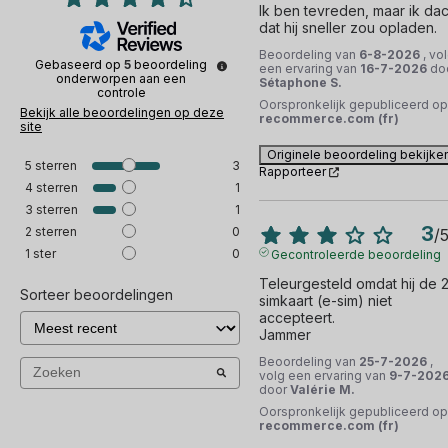
Ik ben tevreden, maar ik dach
dat hij sneller zou opladen.
Beoordeling van
6-8-2026
, vo
Gebaseerd op
5
beoordeling
een ervaring van
16-7-2026
do
onderworpen aan een
Sétaphone S.
controle
Oorspronkelijk gepubliceerd op
Bekijk alle beoordelingen op deze
recommerce.com (fr)
site
Originele beoordeling bekijke
5
sterren
3
Rapporteer
4
sterren
1
3
sterren
1
3
2
sterren
0
/
1
ster
0
Gecontroleerde beoordeling
Teleurgesteld omdat hij de 2
Sorteer beoordelingen
simkaart (e-sim) niet 
accepteert.

Jammer
Beoordeling van
25-7-2026
,
volg een ervaring van
9-7-202
door
Valérie M.
Oorspronkelijk gepubliceerd op
recommerce.com (fr)