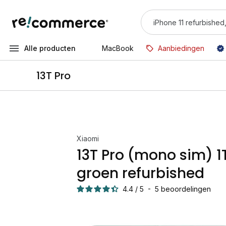
Alle producten
MacBook
Aanbiedingen
13T Pro
Xiaomi
13T Pro (mono sim) 1
groen refurbished
4.4
/
5
-
5
beoordelingen