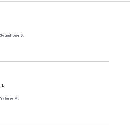
Sétaphone S.
t.

r
Valérie M.