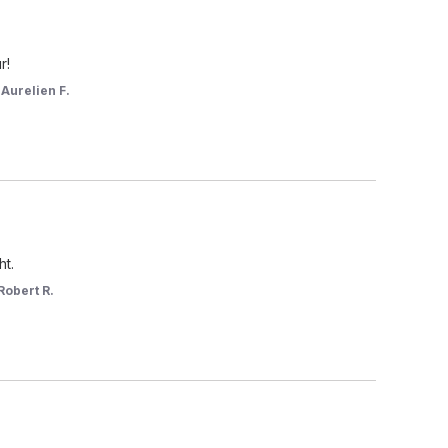
r!
r
Aurelien F.
ht.
Robert R.