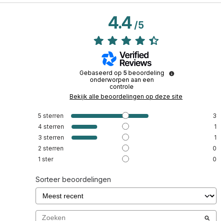
4.4
/
5
Gebaseerd op
5
beoordeling
onderworpen aan een
controle
Bekijk alle beoordelingen op deze site
5
sterren
3
4
sterren
1
3
sterren
1
2
sterren
0
1
ster
0
Sorteer beoordelingen