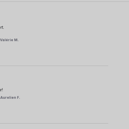
t.

r
Valérie M.
r!
r
Aurelien F.