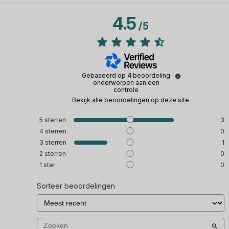
4.5
/
5
Gebaseerd op
4
beoordeling
onderworpen aan een
controle
Bekijk alle beoordelingen op deze site
5
sterren
3
4
sterren
0
3
sterren
1
2
sterren
0
1
ster
0
Sorteer beoordelingen