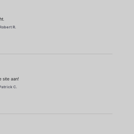
ht.
Robert R.
 site aan!
Patrick C.