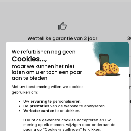
Wettelijke garantie van 3 jaar
3
Over ons
Refurbishi
Wie is Recommerce®?
Hoe Recommerc
refurbished?
Sponsorship
De Refurbished
Dit wordt over ons gezegd
Recommerce Group
Aanwerving