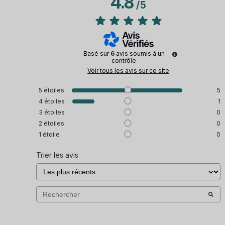
4.8
/
5
Basé sur
6
avis soumis à un
contrôle
Voir tous les avis sur ce site
5
étoiles
5
4
étoiles
1
3
étoiles
0
2
étoiles
0
1
étoile
0
Trier les avis