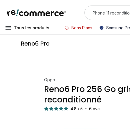
Tous les produits
Bons Plans
Samsung Pr
Reno6 Pro
Oppo
Reno6 Pro 256 Go gri
reconditionné
4.8
/
5
-
6
avis