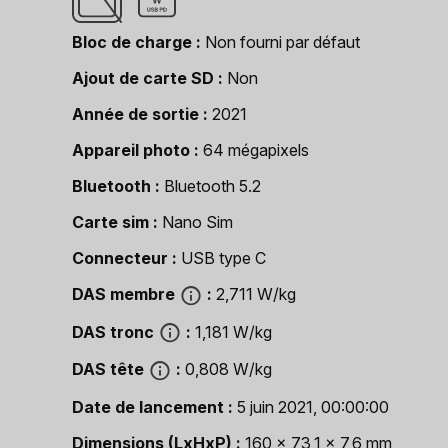
Bloc de charge
Non fourni par défaut
Ajout de carte SD
Non
Année de sortie
2021
Appareil photo
64 mégapixels
Bluetooth
Bluetooth 5.2
Carte sim
Nano Sim
Connecteur
USB type C
DAS membre
2,711 W/kg
DAS tronc
1,181 W/kg
DAS tête
0,808 W/kg
Date de lancement
5 juin 2021, 00:00:00
Dimensions (LxHxP)
160 x 73,1 x 7,6 mm