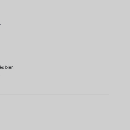
.
ès bien.
.