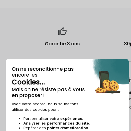
Garantie 3 ans
30
À propos
Le recondi
Qui est Recommerce® ?
Comment Reco
reconditionne v
Offre étudiante
Le Guide du re
Parrainage
Ils parlent de nous
Recommerce group