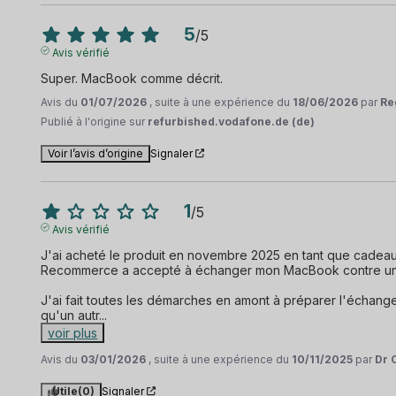
5
/
5
Avis vérifié
Super. MacBook comme décrit.
Avis du
01/07/2026
, suite à une expérience du
18/06/2026
par
Re
Publié à l'origine sur
refurbished.vodafone.de (de)
Voir l’avis d’origine
Signaler
1
/
5
Avis vérifié
J'ai acheté le produit en novembre 2025 en tant que cadeau d
Recommerce a accepté à échanger mon MacBook contre un a
J'ai fait toutes les démarches en amont à préparer l'échange.
qu'un autr
...
voir plus
Avis du
03/01/2026
, suite à une expérience du
10/11/2025
par
Dr 
Utile
(0)
Signaler