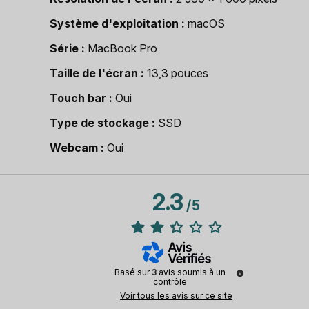
Système d'exploitation
macOS
Série
MacBook Pro
Taille de l'écran
13,3 pouces
Touch bar
Oui
Type de stockage
SSD
Webcam
Oui
2.3
/
5
Basé sur
3
avis soumis à un
contrôle
Voir tous les avis sur ce site