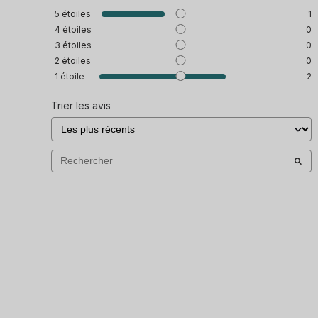
5
étoiles
1
4
étoiles
0
3
étoiles
0
2
étoiles
0
1
étoile
2
Trier les avis