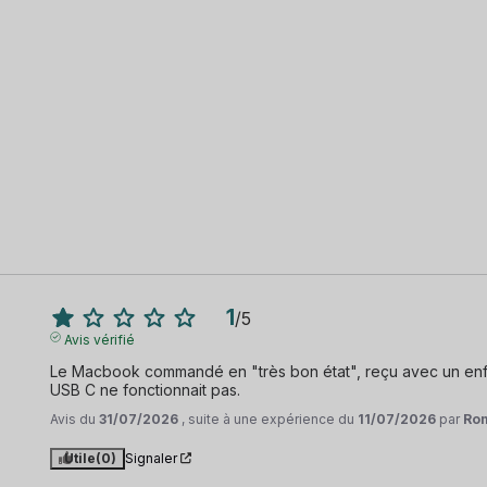
1
/
5
Avis vérifié
Le Macbook commandé en "très bon état", reçu avec un enf
USB C ne fonctionnait pas.
Avis du
31/07/2026
, suite à une expérience du
11/07/2026
par
Ro
Utile
(0)
Signaler