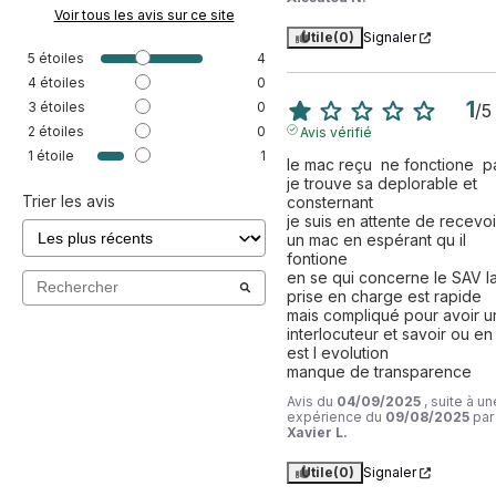
Voir tous les avis sur ce site
Utile
(0)
Signaler
5
étoiles
4
4
étoiles
0
1
3
étoiles
0
/
5
2
étoiles
0
Avis vérifié
1
étoile
1
le mac reçu  ne fonctione  pa
je trouve sa deplorable et 
Trier les avis
consternant

je suis en attente de recevoir
un mac en espérant qu il 
fontione

en se qui concerne le SAV la
prise en charge est rapide 
mais compliqué pour avoir un
interlocuteur et savoir ou en 
est l evolution

manque de transparence
Avis du
04/09/2025
, suite à un
expérience du
09/08/2025
par
Xavier L.
Utile
(0)
Signaler