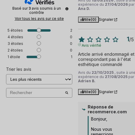
Avis du
15/05/2026
, suite à un
expérience du
27/04/2026
par
Basé sur
3
avis soumis à un
Ana D.
contrôle
Voir tous les avis sur ce site
Utile
(0)
Signaler
5
étoiles
2
4
étoiles
0
1
/
5
3
étoiles
0
Avis vérifié
2
étoiles
0
Article arrivé endommagé et 
1
étoile
1
correspondant pas à l'état 
esthétique commandé
Trier les avis
Avis du
22/10/2025
, suite à un
expérience du
27/08/2025
par
Adrien B.
Utile
(0)
Signaler
Réponse de
recommerce.com
Bonjour, 

Nous vous 
remercions 