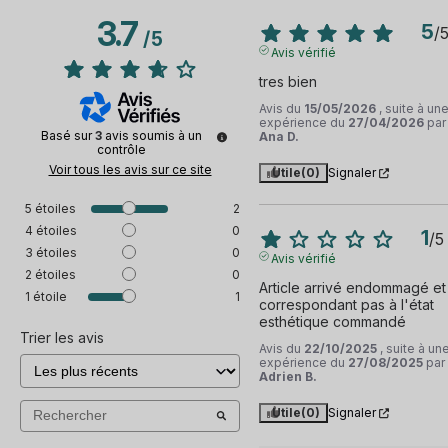
3.7
5
/
/
5
Avis vérifié
tres bien
Avis du
15/05/2026
, suite à un
expérience du
27/04/2026
par
Basé sur
3
avis soumis à un
Ana D.
contrôle
Voir tous les avis sur ce site
Utile
(0)
Signaler
5
étoiles
2
4
étoiles
0
1
/
5
3
étoiles
0
Avis vérifié
2
étoiles
0
Article arrivé endommagé et 
1
étoile
1
correspondant pas à l'état 
esthétique commandé
Trier les avis
Avis du
22/10/2025
, suite à un
expérience du
27/08/2025
par
Adrien B.
Utile
(0)
Signaler