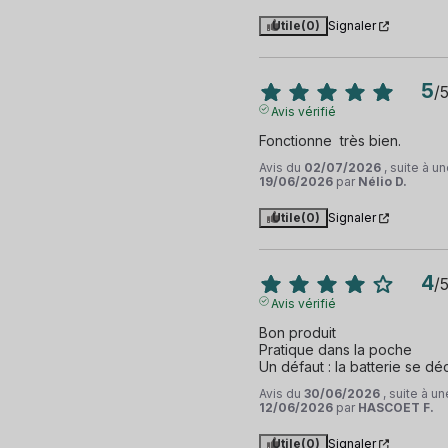
Utile
(0)
Signaler
5
/
Avis vérifié
Fonctionne  très bien.
Avis du
02/07/2026
, suite à 
19/06/2026
par
Nélio D.
Utile
(0)
Signaler
4
/
Avis vérifié
Bon produit

Pratique dans la poche

Un défaut : la batterie se dé
Avis du
30/06/2026
, suite à u
12/06/2026
par
HASCOET F.
Utile
(0)
Signaler