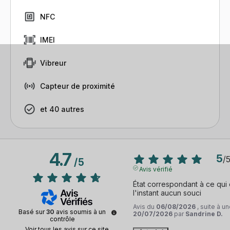
NFC
IMEI
Vibreur
Capteur de proximité
et 40 autres
4.7
5
/
/
5
Avis vérifié
État correspondant à ce qui é
l'instant aucun souci
Avis du
06/08/2026
, suite à 
Basé sur
30
avis soumis à un
20/07/2026
par
Sandrine D.
contrôle
Voir tous les avis sur ce site