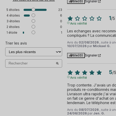
Utile
(0)
Signaler
5
étoiles
23
4
étoiles
6
1
/
5
3
étoiles
0
Avis vérifié
2
étoiles
0
Les echanges avec recommer
1
étoile
1
compliqués !! La communicatio
Avis du
02/08/2026
, suite à 
Trier les avis
10/07/2026
par
Mickael G.
Utile
(0)
Signaler
5
/
Avis vérifié
Trop contente. J'avais un do
produits re-conditionnés mais
Livraison ultra rapide j'ai vr
on fait ce genre d'achat on a 
lendemain. Le téléphone est 
Avis du
08/07/2026
, suite à 
24/06/2026
par
Jen. G.