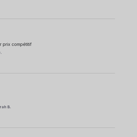
r prix compétitif
G.
rah B.