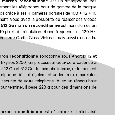
 marron reconditionné
est un smartphone très
cernant les téléphones haut de gamme de la marque
tos grâce à ses 4 caméras dorsales de 108 + 12 + 10
t, vous avez la possibilité de réaliser des vidéos
 512 Go marron reconditionné
est muni d’un écran
ixels de résolution et une fréquence de 120 Hz.
en verre Gorilla Glass Victus+, mais aussi d’un cadre
rron reconditionné
fonctionne sous Android 12 et
oC Exynos 2200, un processeur octa-core cadencé à
nt 12 Go et 512 Go de mémoire interne, extrêmement
rtphone détient également un lecteur d’empreintes
a sécurité de votre téléphone. Avec un réseau haut
Pour terminer, il pèse 228 g pour des dimensions de
arron reconditionné
est désimlocké et réinitialisé