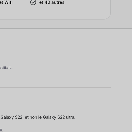
t Wifi
et 40 autres
titia L.
 Galaxy S22  et non le Galaxy S22 ultra.

R.