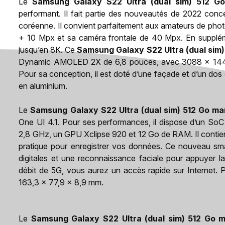
Le
Samsung Galaxy S22 Ultra (dual sim) 512 Go
performant. Il fait partie des nouveautés de 2022 con
coréenne. Il convient parfaitement aux amateurs de pho
+ 10 Mpx et sa caméra frontale de 40 Mpx. En supplémen
jusqu’en 8K. Ce
Samsung Galaxy S22 Ultra (dual sim)
Dynamic AMOLED 2X de 6,8 pouces, avec 3088 x 1440 p
Pour sa conception, il est doté d’une façade et d’un dos 
en aluminium.
Le
Samsung Galaxy S22 Ultra (dual sim) 512 Go ma
One UI 4.1. Pour ses performances, il dispose d’un S
2,8 GHz, un GPU Xclipse 920 et 12 Go de RAM. Il contie
pratique pour enregistrer vos données. Ce nouveau sma
digitales et une reconnaissance faciale pour appuyer l
débit de 5G, vous aurez un accès rapide sur Internet. 
163,3 x 77,9 x 8,9 mm.
Le
Samsung Galaxy S22 Ultra (dual sim) 512 Go m