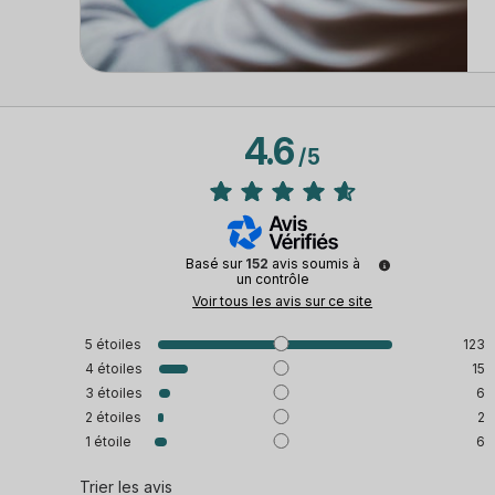
4.6
/
5
Basé sur
152
avis soumis à
un contrôle
Voir tous les avis sur ce site
5
étoiles
123
4
étoiles
15
3
étoiles
6
2
étoiles
2
1
étoile
6
Trier les avis