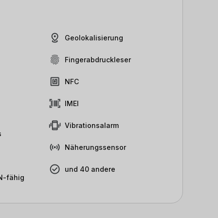
Geolokalisierung
Fingerabdruckleser
NFC
IMEI
Vibrationsalarm
s
Näherungssensor
und 40 andere
-fähig