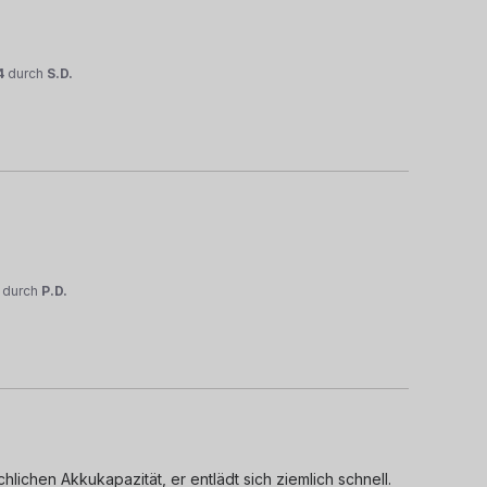
4
durch
S.D.
durch
P.D.
lichen Akkukapazität, er entlädt sich ziemlich schnell. 