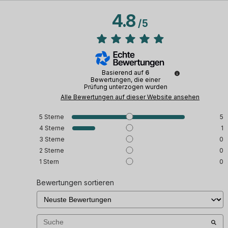
4.8
/
5
Basierend auf
6
Bewertungen, die einer
Prüfung unterzogen wurden
Alle Bewertungen auf dieser Website ansehen
5
Sterne
5
4
Sterne
1
3
Sterne
0
2
Sterne
0
1
Stern
0
Bewertungen sortieren