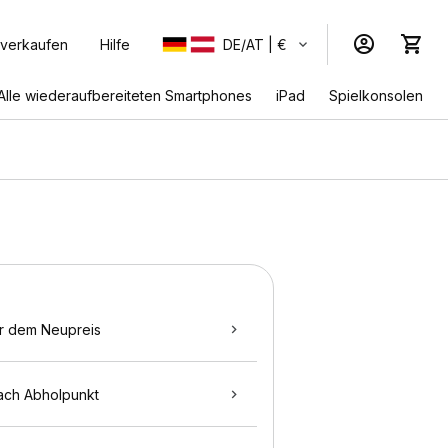
 verkaufen
Hilfe
DE/AT | €
Alle wiederaufbereiteten Smartphones
iPad
Spielkonsolen
r dem Neupreis
ach Abholpunkt