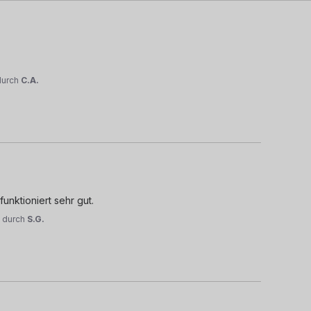
durch
C.A.
unktioniert sehr gut.
4
durch
S.G.