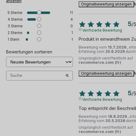
ansehen
Originalbewertung anzeigen
5
Sterne
11
4
Sterne
4
5
/
3
Sterne
0
Verifizierte Bewertung
2
Sterne
1
Produkt in einwandfreiem Z
1
Stern
1
Bewertung vom
15.7.2026
, inf
Bewertungen sortieren
Erfahrung vom
25.6.2026
durc
Ursprünglich veröffentlicht auf
recommerce.com (fr)
Originalbewertung anzeigen
5
/
Verifizierte Bewertung
Top entspricht der Beschre
Bewertung vom
18.6.2026
, inf
Erfahrung vom
20.5.2026
durc
Ursprünglich veröffentlicht auf
recommerce.com (fr)