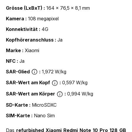
Grösse (LxBxT)
164 x 76,5 x 8,1 mm
Kamera
108 megapixel
Konnektivität
4G
Kopfhöreranschluss
Ja
Marke
Xiaomi
NFC
Ja
SAR-Glied
1,972 W/kg
SAR-Wert am Kopf
0,597 W/kg
SAR-Wert am Körper
0,994 W/kg
SD-Karte
MicroSDXC
SIM-Karte
Nano Sim
Das
refurbished Xiaomi Redmi Note 10 Pro 128 GB