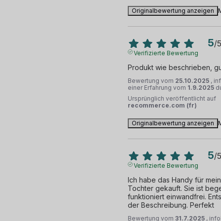
Originalbewertung anzeigen
5
/
Verifizierte Bewertung
Produkt wie beschrieben, gu
Bewertung vom
25.10.2025
, i
einer Erfahrung vom
1.9.2025
d
Ursprünglich veröffentlicht auf
recommerce.com (fr)
Originalbewertung anzeigen
5
/
Verifizierte Bewertung
Ich habe das Handy für mein
Tochter gekauft. Sie ist begei
funktioniert einwandfrei. Ents
der Beschreibung. Perfekt
Bewertung vom
31.7.2025
, inf