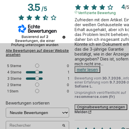
3.5
4
/
/
5
Verifizierte Bewertung
Zufrieden mit dem Artikel. Ein
der weißen Gehäuseteile war
Erhalt ausgehakt, aber ich ko
das Problem leicht beheben,
Basierend auf
2
daher bin ich insgesamt zufri
Bewertungen, die einer
Könnte ich ein Dokument erha
Prüfung unterzogen wurden
das die 3-jährige Garantie 
Alle Bewertungen auf dieser Website
bestätigt, wie in der Anzeige 
ansehen
angegeben? Dies ist, sofern 
mich nicht irre
...
5
Sterne
0
mehr lesen
4
Sterne
1
Bewertung vom
30.7.2026
, in
3
Sterne
1
einer Erfahrung vom
9.7.2026
d
2
Sterne
0
Sofiane L.
1
Stern
0
Ursprünglich veröffentlicht auf
recommerce.com (fr)
Bewertungen sortieren
Originalbewertung anzeigen
Melden