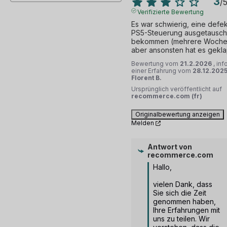
3
/
Verifizierte Bewertung
Es war schwierig, eine defek
PS5-Steuerung ausgetauscht
bekommen (mehrere Wochen
aber ansonsten hat es gekla
Bewertung vom
21.2.2026
, inf
einer Erfahrung vom
28.12.202
Florent B.
Ursprünglich veröffentlicht auf
recommerce.com (fr)
Originalbewertung anzeigen
Melden
Antwort von
recommerce.com
Hallo,

vielen Dank, dass 
Sie sich die Zeit 
genommen haben, 
Ihre Erfahrungen mit 
uns zu teilen. Wir 