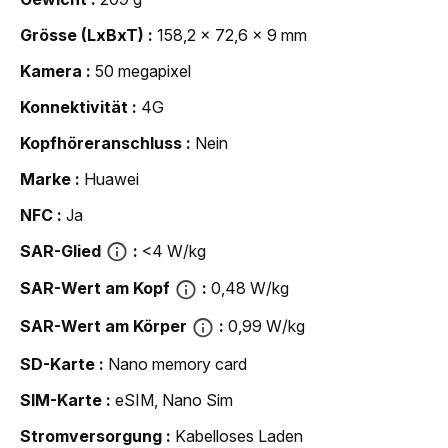
Grösse (LxBxT)
158,2 x 72,6 x 9 mm
Kamera
50 megapixel
Konnektivität
4G
Kopfhöreranschluss
Nein
Marke
Huawei
NFC
Ja
SAR-Glied
<4 W/kg
SAR-Wert am Kopf
0,48 W/kg
SAR-Wert am Körper
0,99 W/kg
SD-Karte
Nano memory card
SIM-Karte
eSIM, Nano Sim
Strom­versorgung
Kabelloses Laden