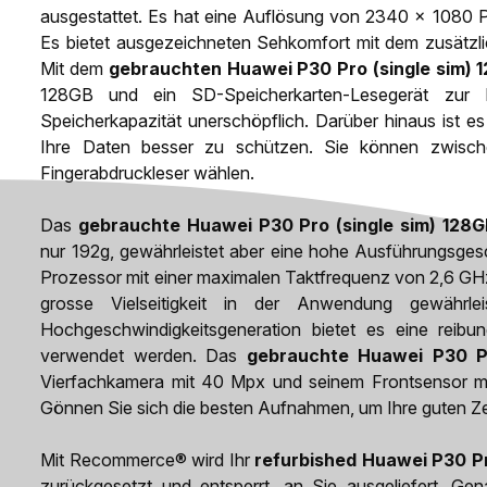
ausgestattet. Es hat eine Auflösung von 2340 x 1080 Pi
Es bietet ausgezeichneten Sehkomfort mit dem zusätzli
Mit dem
gebrauchten Huawei P30 Pro (single sim) 
128GB und ein SD-Speicherkarten-Lesegerät zur 
Speicherkapazität unerschöpflich. Darüber hinaus ist e
Ihre Daten besser zu schützen. Sie können zwisch
Fingerabdruckleser wählen.
Das
gebrauchte Huawei P30 Pro (single sim) 128
nur 192g, gewährleistet aber eine hohe Ausführungsgesc
Prozessor mit einer maximalen Taktfrequenz von 2,6 GH
grosse Vielseitigkeit in der Anwendung gewährlei
Hochgeschwindigkeitsgeneration bietet es eine reib
verwendet werden. Das
gebrauchte Huawei P30 Pr
Vierfachkamera mit 40 Mpx und seinem Frontsensor mi
Gönnen Sie sich die besten Aufnahmen, um Ihre guten Zei
Mit Recommerce® wird Ihr
refurbished Huawei P30 Pr
zurückgesetzt und entsperrt, an Sie ausgeliefert. Gen