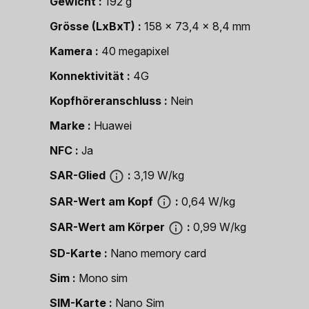
Gewicht
192 g
Grösse (LxBxT)
158 x 73,4 x 8,4 mm
Kamera
40 megapixel
Konnektivität
4G
Kopfhöreranschluss
Nein
Marke
Huawei
NFC
Ja
SAR-Glied
3,19 W/kg
SAR-Wert am Kopf
0,64 W/kg
SAR-Wert am Körper
0,99 W/kg
SD-Karte
Nano memory card
Sim
Mono sim
SIM-Karte
Nano Sim