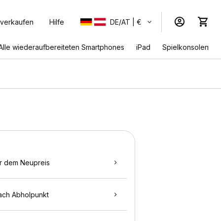
 verkaufen
Hilfe
DE/AT | €
Alle wiederaufbereiteten Smartphones
iPad
Spielkonsolen
r dem Neupreis
ach Abholpunkt