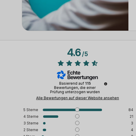
4.6
/
5
Basierend auf
115
Bewertungen, die einer
Prüfung unterzogen wurden
Alle Bewertungen auf dieser Website ansehen
5
Sterne
84
4
Sterne
21
3
Sterne
3
2
Sterne
4