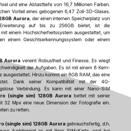
xel und eine Abtasttiefe von 16,7 Millionen Farben.
chen Vorteil eines gebogenen 6,47 Zoll-3D-Glases.
128GB Aurora
, der einen internen Speicherplatz von
Erweiterung auf bis zu 256GB bietet, ist die
s mit einem Hochsicherheitssystem ausgestattet, um
en einem Gesichtserkennungssystem oder einem
GB Aurora
vereint Robustheit und Finesse. Es wiegt
hwindigkeit der Aufgaben. Es ist mit einem 8 Kern-
z ausgestattet. Hinzu kommt ein 8GB RAM, das eine
stet. Dank seiner Kompatibilität mit der 4G-
ungslose Verbindung. Es kann mit einer Nano-SIM
o (single sim) 128GB Aurora
bettet mit seiner
t 32 Mpx eine neue Dimension der Fotografie ein.
ten zu retten.
o (single sim) 128GB Aurora
gebrauchsfertig, d.h.
auso funktioniert es mit Ihrer SIM-Karte, egal bei