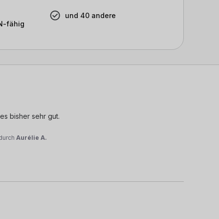
und 40 andere
-fähig
s bisher sehr gut.

durch
Aurélie A.