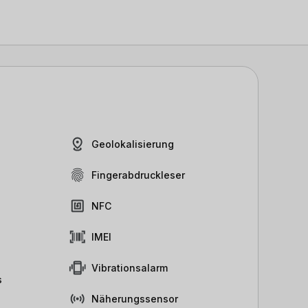
Geolokalisierung
Fingerabdruckleser
NFC
IMEI
Vibrationsalarm
s
Näherungssensor