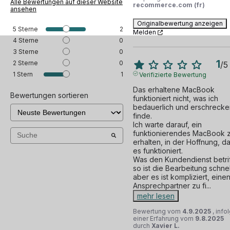
Alle Bewertungen auf dieser Website
recommerce.com (fr)
ansehen
Originalbewertung anzeigen
5
Sterne
2
Melden
4
Sterne
0
3
Sterne
0
1
2
Sterne
0
/
5
1
Stern
1
Verifizierte Bewertung
Das erhaltene MacBook 
Bewertungen sortieren
funktioniert nicht, was ich 
bedauerlich und erschrecke
finde.

Ich warte darauf, ein 
funktionierendes MacBook z
erhalten, in der Hoffnung, da
es funktioniert.

Was den Kundendienst betriff
so ist die Bearbeitung schnell
aber es ist kompliziert, einen
Ansprechpartner zu fi
...
mehr lesen
Bewertung vom
4.9.2025
, info
einer Erfahrung vom
9.8.2025
durch
Xavier L.