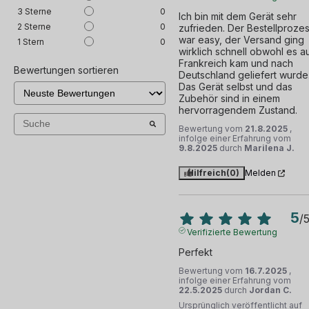
3
Sterne
0
Ich bin mit dem Gerät sehr 
2
Sterne
0
zufrieden. Der Bestellprozes
war easy, der Versand ging 
1
Stern
0
wirklich schnell obwohl es au
Frankreich kam und nach 
Bewertungen sortieren
Deutschland geliefert wurde.
Das Gerät selbst und das 
Zubehör sind in einem 
hervorragendem Zustand.
Bewertung vom
21.8.2025
,
infolge einer Erfahrung vom
9.8.2025
durch
Marilena J.
Hilfreich
(0)
Melden
5
/
Verifizierte Bewertung
Perfekt
Bewertung vom
16.7.2025
,
infolge einer Erfahrung vom
22.5.2025
durch
Jordan C.
Ursprünglich veröffentlicht auf