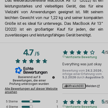
Das wiederaufbereitete MacBook Air 13" (2022) ist ein
leistungsstarkes und vielseitiges Gerät, das für eine
Vielzahl von Anwendungen geeignet ist. Mit seinem
leichten Gewicht von nur 1,22 kg und seiner kompakten
Größe ist es ideal für unterwegs. Das MacBook Air 13"
(2022) ist ein großartiger Kauf für jeden, der ein
zuverlässiges und leistungsfähiges Gerät benötigt.
4.7
4
/
/
5
Verifizierte Bewertung
Everything was just okay
Bewertung vom
24.2.2026
,
infolge einer Erfahrung vom
Basierend auf
3
5.2.2026
durch
Augustine D.
Bewertungen, die einer
Prüfung unterzogen wurden
Hilfreich
(0)
Melden
Alle Bewertungen auf dieser Website
ansehen
5
5
Sterne
2
/
4
Sterne
1
Verifizierte Bewertung