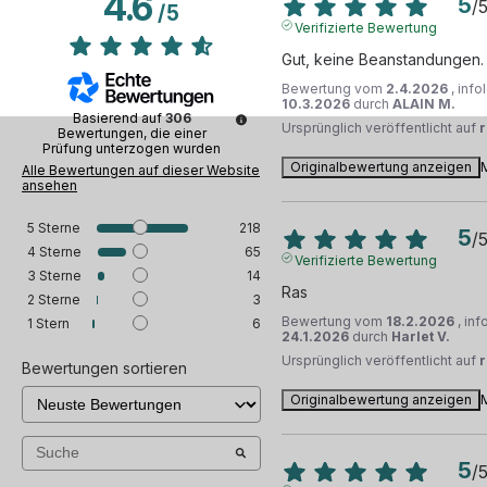
4.6
5
/
/
5
Verifizierte Bewertung
Gut, keine Beanstandungen.
Bewertung vom
2.4.2026
, inf
10.3.2026
durch
ALAIN M.
Basierend auf
306
Ursprünglich veröffentlicht auf
Bewertungen, die einer
Prüfung unterzogen wurden
Originalbewertung anzeigen
Alle Bewertungen auf dieser Website
ansehen
5
Sterne
218
5
/
4
Sterne
65
Verifizierte Bewertung
3
Sterne
14
Ras
2
Sterne
3
Bewertung vom
18.2.2026
, in
1
Stern
6
24.1.2026
durch
Harlet V.
Ursprünglich veröffentlicht auf
Bewertungen sortieren
Originalbewertung anzeigen
5
/