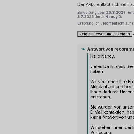
Der Akku entlädt sich sehr s
Bewertung vom
26.8.2025
, in
3.7.2025
durch
Nancy D.
Ursprünglich veröffentlicht auf
Originalbewertung anzeigen
Antwort von
recomme
Hallo Nancy,

vielen Dank, dass Sie 
haben. 

Wir verstehen Ihre En
Akkulaufzeit und beda
Ihnen dadurch Unanne
entstehen. 

Sie wurden von unser
E-Mail kontaktiert, ha
keine Antwort von uns 
Wir stehen Ihnen bei B
Verfügung.
