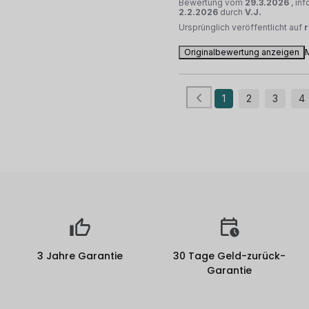
Bewertung vom
29.3.2026
, in
2.2.2026
durch
V.J.
Ursprünglich veröffentlicht auf
Originalbewertung anzeigen
1
2
3
4
3 Jahre Garantie
30 Tage Geld-zurück-
Garantie