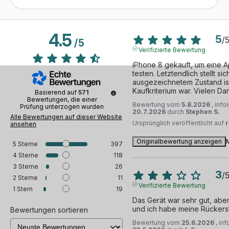
4.5
5
/
/
5
Verifizierte Bewertung
iPhone 8 gekauft, um eine Ap
testen. Letztendlich stellt si
ausgezeichnetem Zustand ist,
Kaufkriterium war. Vielen Da
Basierend auf
571
Bewertungen, die einer
Bewertung vom
5.8.2026
, inf
Prüfung unterzogen wurden
20.7.2026
durch
Stephen S.
Alle Bewertungen auf dieser Website
Ursprünglich veröffentlicht auf
ansehen
Originalbewertung anzeigen
5
Sterne
397
4
Sterne
118
3
Sterne
26
3
/
2
Sterne
11
Verifizierte Bewertung
1
Stern
19
Das Gerät war sehr gut, abe
und ich habe meine Rückerst
Bewertungen sortieren
Bewertung vom
25.6.2026
, in