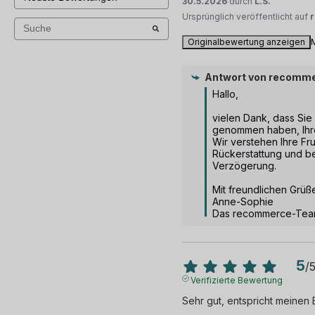
30.5.2026
durch
L.S.
Ursprünglich veröffentlicht auf
Originalbewertung anzeigen
Antwort von
recomme
Hallo,

vielen Dank, dass Sie s
genommen haben, Ihre 
Wir verstehen Ihre Fru
Rückerstattung und be
Verzögerung.

Mit freundlichen Grüße
Anne-Sophie

Das recommerce-Te
5
/
Verifizierte Bewertung
Sehr gut, entspricht meinen 