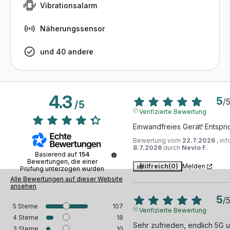
Vibrationsalarm
Näherungssensor
und 40 andere
4.3
5
/
/
5
Verifizierte Bewertung
Einwandfreies Gerät! Entspr
Bewertung vom
22.7.2026
, in
8.7.2026
durch
Nevio F.
Basierend auf
154
Bewertungen, die einer
Hilfreich
(0)
Melden
Prüfung unterzogen wurden
Alle Bewertungen auf dieser Website
ansehen
5
/
5
Sterne
107
Verifizierte Bewertung
4
Sterne
18
Sehr zufrieden, endlich 5G u
3
Sterne
10