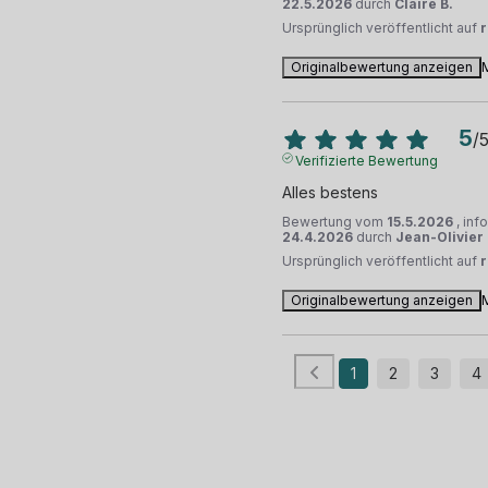
22.5.2026
durch
Claire B.
Ursprünglich veröffentlicht auf
Originalbewertung anzeigen
5
/
Verifizierte Bewertung
Alles bestens
Bewertung vom
15.5.2026
, inf
24.4.2026
durch
Jean-Olivier 
Ursprünglich veröffentlicht auf
Originalbewertung anzeigen
1
2
3
4