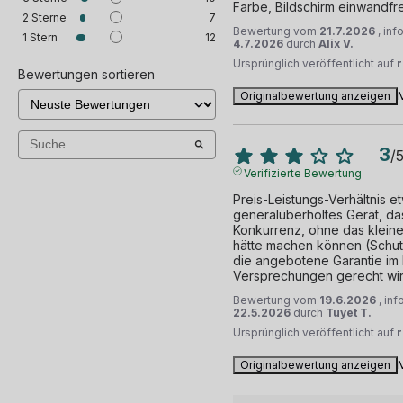
Farbe, Bildschirm einwandfre
2
Sterne
7
Bewertung vom
21.7.2026
, in
1
Stern
12
4.7.2026
durch
Alix V.
Ursprünglich veröffentlicht auf
Bewertungen sortieren
Originalbewertung anzeigen
3
/
Verifizierte Bewertung
Preis-Leistungs-Verhältnis e
generalüberholtes Gerät, das 
Konkurrenz, ohne das kleine
hätte machen können (Schutz,
die angebotene Garantie im B
Versprechungen gerecht wir
Bewertung vom
19.6.2026
, in
22.5.2026
durch
Tuyet T.
Ursprünglich veröffentlicht auf
Originalbewertung anzeigen