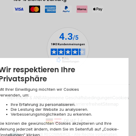
Impressum & ANB
Allgemeine Geschäftsbedingungen
Cookies
Personenbezogener daten
Barrierefreiheit
Sitemap
DE/AT | €
© 2009-2026 RECOMMERCE - Alle Rechte vorbehalten.