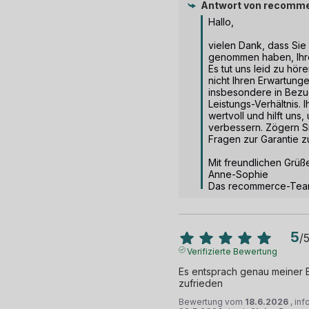
Antwort von
recomme
Hallo,

vielen Dank, dass Sie s
genommen haben, Ihre 
Es tut uns leid zu höre
nicht Ihren Erwartunge
insbesondere in Bezug
Leistungs-Verhältnis. I
wertvoll und hilft uns
verbessern. Zögern Sie
Fragen zur Garantie zu
Mit freundlichen Grüße
Anne-Sophie

Das recommerce-Te
5
/
Verifizierte Bewertung
Es entsprach genau meiner Be
zufrieden
Bewertung vom
18.6.2026
, in