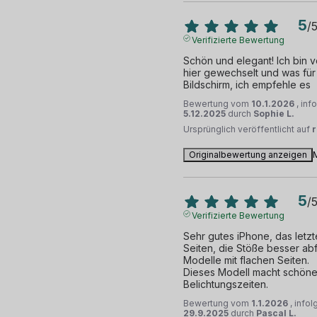
5
/
Verifizierte Bewertung
Schön und elegant! Ich bin 
hier gewechselt und was für
Bildschirm, ich empfehle es 
Bewertung vom
10.1.2026
, inf
5.12.2025
durch
Sophie L.
Ursprünglich veröffentlicht auf
Originalbewertung anzeigen
5
/
Verifizierte Bewertung
Sehr gutes iPhone, das letz
Seiten, die Stöße besser abf
Modelle mit flachen Seiten.

Dieses Modell macht schöne
Belichtungszeiten.
Bewertung vom
1.1.2026
, info
29.9.2025
durch
Pascal L.