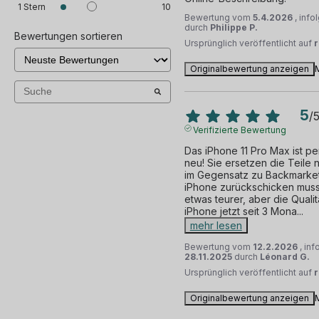
1
Stern
10
Bewertung vom
5.4.2026
, inf
durch
Philippe P.
Bewertungen sortieren
Ursprünglich veröffentlicht auf
Originalbewertung anzeigen
5
/
Verifizierte Bewertung
Das iPhone 11 Pro Max ist pe
neu! Sie ersetzen die Teile ni
im Gegensatz zu Backmarket,
iPhone zurückschicken muss
etwas teurer, aber die Qualitä
iPhone jetzt seit 3 Mona
...
mehr lesen
Bewertung vom
12.2.2026
, in
28.11.2025
durch
Léonard G.
Ursprünglich veröffentlicht auf
Originalbewertung anzeigen