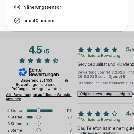
Näherungssensor
und 40 andere
4.5
5
/
/
5
Verifizierte Bewertung
Servicequalität und Kunden
Bewertung vom
14.7.2026
, in
26.6.2026
durch
Djamel B.
Basierend auf
153
Ursprünglich veröffentlicht auf
Bewertungen, die einer
Prüfung unterzogen wurden
Originalbewertung anzeigen
Alle Bewertungen auf dieser Website
ansehen
5
Sterne
113
4
/
4
Sterne
23
Verifizierte Bewertung
3
Sterne
4
Das Telefon ist in einem gut
2
Sterne
3
Online-Beschreibung.