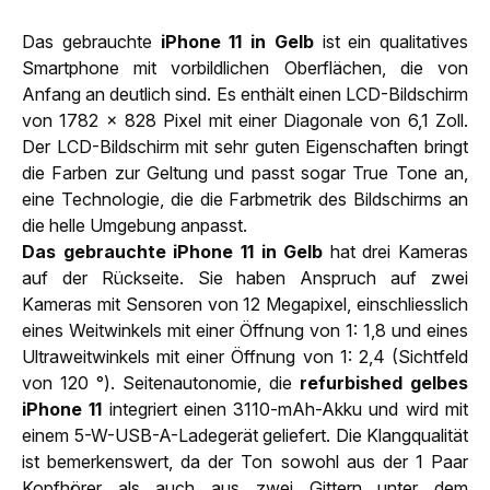
Das gebrauchte
iPhone 11 in Gelb
ist ein qualitatives
Smartphone mit vorbildlichen Oberflächen, die von
Anfang an deutlich sind. Es enthält einen LCD-Bildschirm
von 1782 x 828 Pixel mit einer Diagonale von 6,1 Zoll.
Der LCD-Bildschirm mit sehr guten Eigenschaften bringt
die Farben zur Geltung und passt sogar True Tone an,
eine Technologie, die die Farbmetrik des Bildschirms an
die helle Umgebung anpasst.
Das gebrauchte iPhone 11 in Gelb
hat drei Kameras
auf der Rückseite. Sie haben Anspruch auf zwei
Kameras mit Sensoren von 12 Megapixel, einschliesslich
eines Weitwinkels mit einer Öffnung von 1: 1,8 und eines
Ultraweitwinkels mit einer Öffnung von 1: 2,4 (Sichtfeld
von 120 °). Seitenautonomie, die
refurbished gelbes
iPhone 11
integriert einen 3110-mAh-Akku und wird mit
einem 5-W-USB-A-Ladegerät geliefert. Die Klangqualität
ist bemerkenswert, da der Ton sowohl aus der 1 Paar
Kopfhörer als auch aus zwei Gittern unter dem