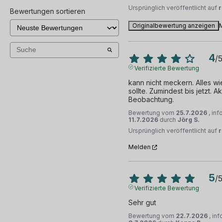
Ursprünglich veröffentlicht auf
Bewertungen sortieren
Originalbewertung anzeigen
4
/
Verifizierte Bewertung
kann nicht meckern. Alles wi
sollte. Zumindest bis jetzt. A
Beobachtung.
Bewertung vom
25.7.2026
, in
11.7.2026
durch
Jörg S.
Ursprünglich veröffentlicht auf
r
Melden
5
/
Verifizierte Bewertung
Sehr gut
Bewertung vom
22.7.2026
, in