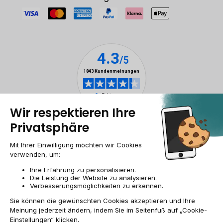
Impressum & ANB
Allgemeine Geschäftsbedingungen
Cookies
Personenbezogener daten
Barrierefreiheit
Sitemap
DE/AT | €
© 2009-2026 RECOMMERCE - Alle Rechte vorbehalten.