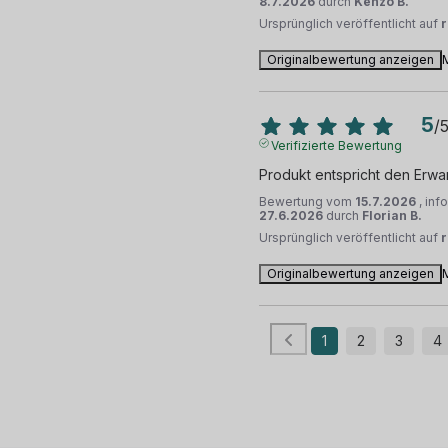
8.7.2026
durch
Kenzo B.
Ursprünglich veröffentlicht auf
Originalbewertung anzeigen
5
/
Verifizierte Bewertung
Produkt entspricht den Erwa
Bewertung vom
15.7.2026
, inf
27.6.2026
durch
Florian B.
Ursprünglich veröffentlicht auf
Originalbewertung anzeigen
1
2
3
4