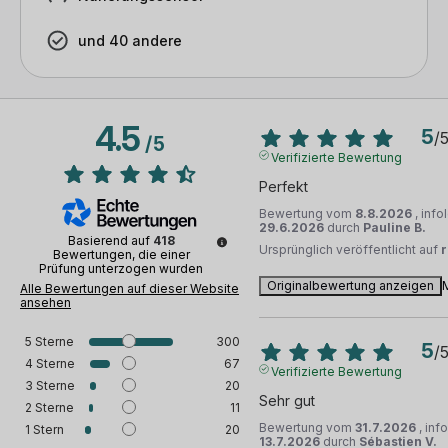
und 40 andere
4.5
5
/
/
5
Verifizierte Bewertung
Perfekt
Bewertung vom
8.8.2026
, inf
29.6.2026
durch
Pauline B.
Basierend auf
418
Ursprünglich veröffentlicht auf
Bewertungen, die einer
Prüfung unterzogen wurden
Originalbewertung anzeigen
Alle Bewertungen auf dieser Website
ansehen
5
Sterne
300
5
/
4
Sterne
67
Verifizierte Bewertung
3
Sterne
20
Sehr gut
2
Sterne
11
Bewertung vom
31.7.2026
, inf
1
Stern
20
13.7.2026
durch
Sébastien V.