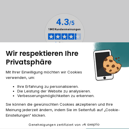
Impressum & ANB
Allgemeine Geschäftsbedingungen
Cookies
Personenbezogener daten
Barrierefreiheit
Sitemap
DE/AT | €
© 2009-2026 RECOMMERCE - Alle Rechte vorbehalten.