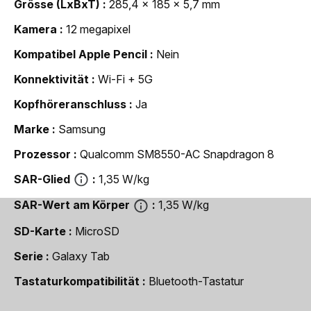
Grösse (LxBxT)
285,4 x 185 x 5,7 mm
Kamera
12 megapixel
Kompatibel Apple Pencil
Nein
Konnektivität
Wi-Fi + 5G
Kopfhöreranschluss
Ja
Marke
Samsung
Prozessor
Qualcomm SM8550-AC Snapdragon 8
SAR-Glied
1,35 W/kg
SAR-Wert am Körper
1,35 W/kg
SD-Karte
MicroSD
Serie
Galaxy Tab
Tastaturkompatibilität
Bluetooth-Tastatur