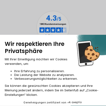
Impressum & ANB
Allgemeine Geschäftsbedingungen
Cookies
Personenbezogener daten
Barrierefreiheit
Sitemap
DE/AT | €
© 2009-2026 RECOMMERCE - Alle Rechte vorbehalten.