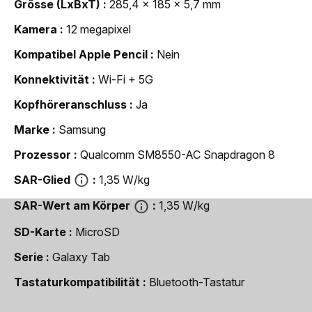
Grösse (LxBxT)
285,4 x 185 x 5,7 mm
Kamera
12 megapixel
Kompatibel Apple Pencil
Nein
Konnektivität
Wi-Fi + 5G
Kopfhöreranschluss
Ja
Marke
Samsung
Prozessor
Qualcomm SM8550-AC Snapdragon 8
SAR-Glied
1,35 W/kg
SAR-Wert am Körper
1,35 W/kg
SD-Karte
MicroSD
Serie
Galaxy Tab
Tastaturkompatibilität
Bluetooth-Tastatur