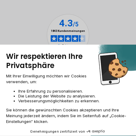
Impressum & ANB
Allgemeine Geschäftsbedingungen
Cookies
Personenbezogener daten
Barrierefreiheit
Sitemap
DE/AT | €
© 2009-2026 RECOMMERCE - Alle Rechte vorbehalten.