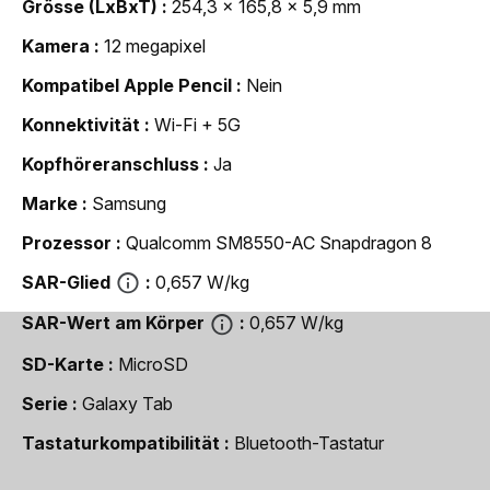
Grösse (LxBxT)
254,3 x 165,8 x 5,9 mm
Kamera
12 megapixel
Kompatibel Apple Pencil
Nein
Konnektivität
Wi-Fi + 5G
Kopfhöreranschluss
Ja
Marke
Samsung
Prozessor
Qualcomm SM8550-AC Snapdragon 8
SAR-Glied
0,657 W/kg
SAR-Wert am Körper
0,657 W/kg
SD-Karte
MicroSD
Serie
Galaxy Tab
Tastaturkompatibilität
Bluetooth-Tastatur