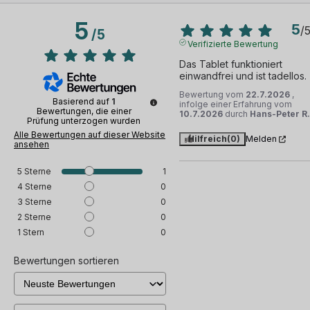
Lautsprecher
5
5
/
/
5
Mikrofon
Verifizierte Bewertung
Das Tablet funktioniert 
Lautstärkeknöpfe, Ein-/Ausschalter, ...
einwandfrei und ist tadellos.
Bewertung vom
22.7.2026
,
Ladegerätanschluss
Basierend auf
1
infolge einer Erfahrung vom
Bewertungen, die einer
10.7.2026
durch
Hans-Peter R.
Prüfung unterzogen wurden
Bluetooth
Alle Bewertungen auf dieser Website
Hilfreich
(0)
Melden
ansehen
3G/4G/5G und WLAN-fähig
5
Sterne
1
4
Sterne
0
Geolokalisierung
3
Sterne
0
2
Sterne
0
Fingerabdruckleser
1
Stern
0
NFC
Bewertungen sortieren
IMEI