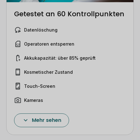
Kamera
13,6 megapixel
Getestet an 60 Kontrollpunkten
Kompatibel Apple Pencil
Nein
Datenlöschung
Konnektivität
Wi-Fi
Kopfhöreranschluss
Nein
Operatoren entsperren
Marke
Samsung
Akkukapazität: über 85% geprüft
Prozessor
Qualcomm SM8450 Snapdragon 8
Kosmetischer Zustand
SD-Karte
MicroSD
Touch-Screen
Serie
Galaxy Tab
Tastaturkompatibilität
Bluetooth-Tastatur
Kameras
Kameras
Mehr sehen
Flash