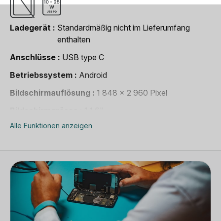
Ladegerät
Standardmäßig nicht im Lieferumfang
enthalten
Anschlüsse
USB type C
Betriebssystem
Android
Bildschirmauflösung
1 848 x 2 960 Pixel
Bildschirmgrösse
14,6"
Alle Funktionen anzeigen
Bluetooth
Bluetooth 5.2
Entsperrsystem
Pin-Code, Fingerabdrücke, Face ID
Entsperrung
Alle Anbieter
Erscheinungsjahr
2022
Gewicht
726 g
Grösse (LxBxT)
326,4 x 208,6 x 5,5 mm