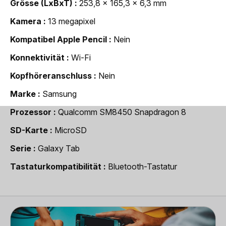
Grösse (LxBxT)
253,8 x 165,3 x 6,3 mm
Kamera
13 megapixel
Kompatibel Apple Pencil
Nein
Konnektivität
Wi-Fi
Kopfhöreranschluss
Nein
Marke
Samsung
Prozessor
Qualcomm SM8450 Snapdragon 8
SD-Karte
MicroSD
Serie
Galaxy Tab
Tastaturkompatibilität
Bluetooth-Tastatur