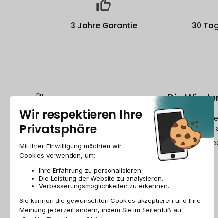
3 Jahre Garantie
30 Tag
Über uns
Die Wiede
Wer ist Recommerce®?
Wie bereitet R
Geräte wieder 
Freunde werben
Der Refurbishe
Recommerce group