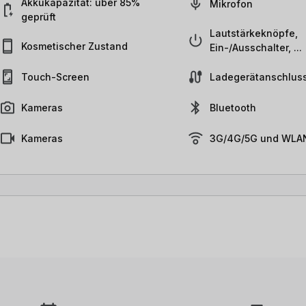
Akkukapazität: über 85%
Mikrofon
geprüft
Lautstärkeknöpfe,
Kosmetischer Zustand
Ein-/Ausschalter, ...
Touch-Screen
Ladegerätanschlus
Kameras
Bluetooth
Kameras
3G/4G/5G und WLAN