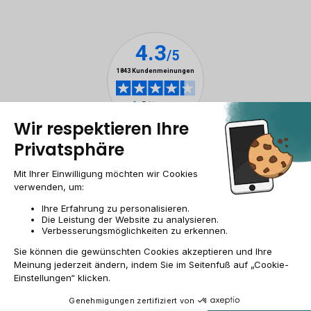
Impressum & ANB
Allgemeine Geschäftsbedingungen
Cookies
Personenbezogener daten
Barrierefreiheit
Sitemap
DE/AT | €
© 2009-2026 RECOMMERCE - Alle Rechte vorbehalten.