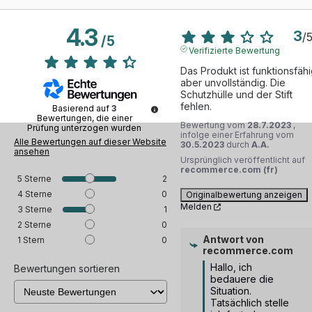
4.3
3
/
/
5
Verifizierte Bewertung
Das Produkt ist funktionsfähig
aber unvollständig. Die 
Schutzhülle und der Stift 
fehlen.
Basierend auf
3
Bewertungen, die einer
Bewertung vom
28.7.2023
,
Prüfung unterzogen wurden
infolge einer Erfahrung vom
Alle Bewertungen auf dieser Website
30.5.2023
durch
A.A.
ansehen
Ursprünglich veröffentlicht auf
recommerce.com (fr)
5
Sterne
2
4
Sterne
0
Originalbewertung anzeigen
Melden
3
Sterne
1
2
Sterne
0
Antwort von
1
Stern
0
recommerce.com
Hallo, ich 
Bewertungen sortieren
bedauere die 
Situation. 
Tatsächlich stelle 