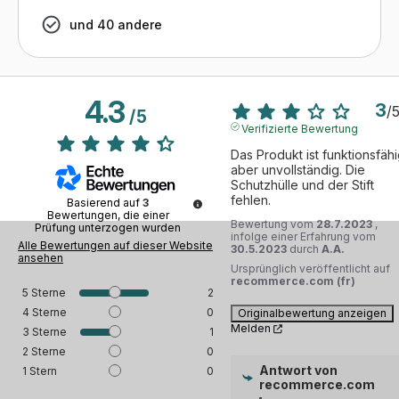
und 40 andere
4.3
3
/
/
5
Verifizierte Bewertung
Das Produkt ist funktionsfähig
aber unvollständig. Die 
Schutzhülle und der Stift 
fehlen.
Basierend auf
3
Bewertungen, die einer
Bewertung vom
28.7.2023
,
Prüfung unterzogen wurden
infolge einer Erfahrung vom
Alle Bewertungen auf dieser Website
30.5.2023
durch
A.A.
ansehen
Ursprünglich veröffentlicht auf
recommerce.com (fr)
5
Sterne
2
4
Sterne
0
Originalbewertung anzeigen
Melden
3
Sterne
1
2
Sterne
0
Antwort von
1
Stern
0
recommerce.com