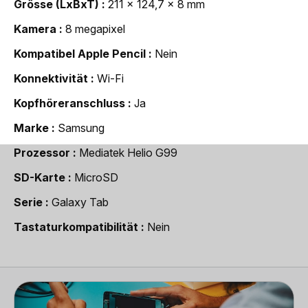
Grösse (LxBxT)
211 x 124,7 x 8 mm
Kamera
8 megapixel
Kompatibel Apple Pencil
Nein
Konnektivität
Wi-Fi
Kopfhöreranschluss
Ja
Marke
Samsung
Prozessor
Mediatek Helio G99
SD-Karte
MicroSD
Serie
Galaxy Tab
Tastaturkompatibilität
Nein