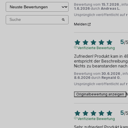
Bewertung vom
15.7.2026
, inf
1.6.2026
durch
Andreas L.
Ursprünglich veröffentlicht auf
r
Melden
5
/
Verifizierte Bewertung
Zufrieden! Produkt kam in 48
entspricht der Beschreibung.
Nichts zu beanstanden nach
Bewertung vom
30.6.2026
, in
8.6.2026
durch
Reynald G.
Ursprünglich veröffentlicht auf
Originalbewertung anzeigen
5
/
Verifizierte Bewertung
Sehr zufrieden! Produkt kam 