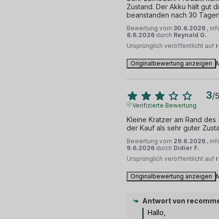
Zustand. Der Akku hält gut di
beanstanden nach 30 Tagen
Bewertung vom
30.6.2026
, in
8.6.2026
durch
Reynald G.
Ursprünglich veröffentlicht auf
Originalbewertung anzeigen
3
/
Verifizierte Bewertung
Kleine Kratzer am Rand des 
der Kauf als sehr guter Zusta
Bewertung vom
29.6.2026
, in
9.6.2026
durch
Didier F.
Ursprünglich veröffentlicht auf
Originalbewertung anzeigen
Antwort von
recomme
Hallo, 
