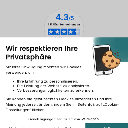
Impressum & ANB
Allgemeine Geschäftsbedingungen
Cookies
Personenbezogener daten
Barrierefreiheit
Sitemap
DE/AT | €
© 2009-2026 RECOMMERCE - Alle Rechte vorbehalten.