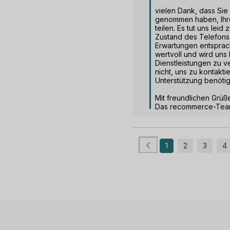
vielen Dank, dass Sie s
genommen haben, Ihre
teilen. Es tut uns leid 
Zustand des Telefons n
Erwartungen entsprach.
wertvoll und wird uns 
Dienstleistungen zu v
nicht, uns zu kontakti
Unterstützung benötig
Mit freundlichen Grüße
Das recommerce-Te
1
2
3
4