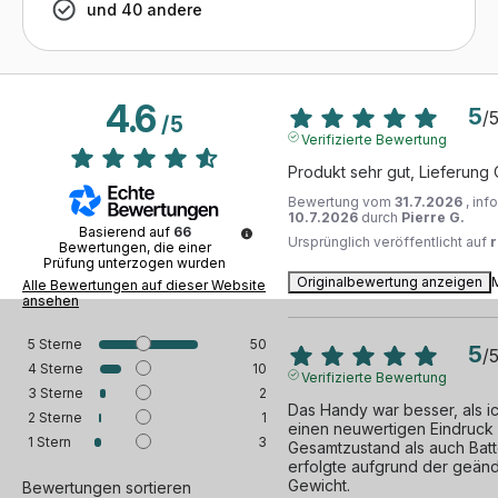
und 40 andere
4.6
5
/
/
5
Verifizierte Bewertung
Produkt sehr gut, Lieferung
Bewertung vom
31.7.2026
, inf
10.7.2026
durch
Pierre G.
Basierend auf
66
Ursprünglich veröffentlicht auf
Bewertungen, die einer
Prüfung unterzogen wurden
Originalbewertung anzeigen
Alle Bewertungen auf dieser Website
ansehen
5
Sterne
50
5
/
4
Sterne
10
Verifizierte Bewertung
3
Sterne
2
Das Handy war besser, als ic
2
Sterne
1
einen neuwertigen Eindruck -
1
Stern
3
Gesamtzustand als auch Batt
erfolgte aufgrund der geän
Gewicht.
Bewertungen sortieren